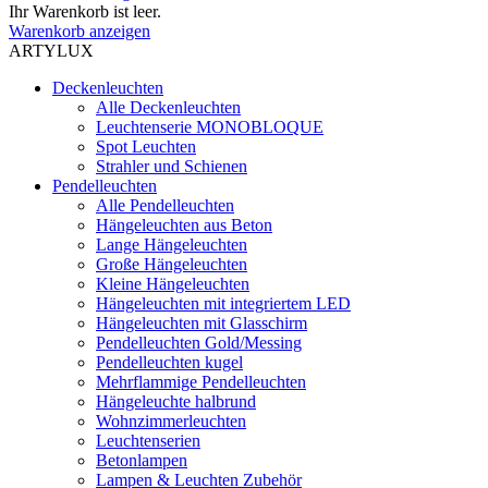
Ihr Warenkorb ist leer.
Warenkorb anzeigen
ARTYLUX
Deckenleuchten
Alle Deckenleuchten
Leuchtenserie MONOBLOQUE
Spot Leuchten
Strahler und Schienen
Pendelleuchten
Alle Pendelleuchten
Hängeleuchten aus Beton
Lange Hängeleuchten
Große Hängeleuchten
Kleine Hängeleuchten
Hängeleuchten mit integriertem LED
Hängeleuchten mit Glasschirm
Pendelleuchten Gold/Messing
Pendelleuchten kugel
Mehrflammige Pendelleuchten
Hängeleuchte halbrund
Wohnzimmerleuchten
Leuchtenserien
Betonlampen
Lampen & Leuchten Zubehör