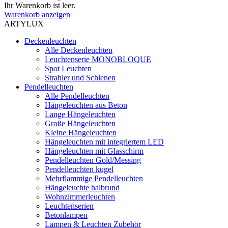
Ihr Warenkorb ist leer.
Warenkorb anzeigen
ARTYLUX
Deckenleuchten
Alle Deckenleuchten
Leuchtenserie MONOBLOQUE
Spot Leuchten
Strahler und Schienen
Pendelleuchten
Alle Pendelleuchten
Hängeleuchten aus Beton
Lange Hängeleuchten
Große Hängeleuchten
Kleine Hängeleuchten
Hängeleuchten mit integriertem LED
Hängeleuchten mit Glasschirm
Pendelleuchten Gold/Messing
Pendelleuchten kugel
Mehrflammige Pendelleuchten
Hängeleuchte halbrund
Wohnzimmerleuchten
Leuchtenserien
Betonlampen
Lampen & Leuchten Zubehör