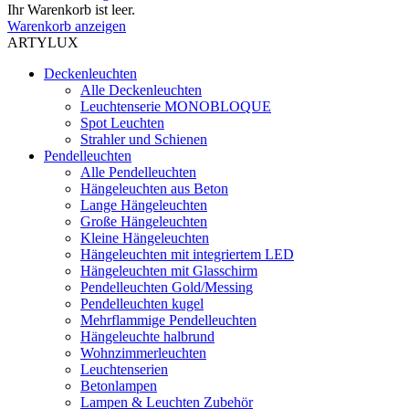
Ihr Warenkorb ist leer.
Warenkorb anzeigen
ARTYLUX
Deckenleuchten
Alle Deckenleuchten
Leuchtenserie MONOBLOQUE
Spot Leuchten
Strahler und Schienen
Pendelleuchten
Alle Pendelleuchten
Hängeleuchten aus Beton
Lange Hängeleuchten
Große Hängeleuchten
Kleine Hängeleuchten
Hängeleuchten mit integriertem LED
Hängeleuchten mit Glasschirm
Pendelleuchten Gold/Messing
Pendelleuchten kugel
Mehrflammige Pendelleuchten
Hängeleuchte halbrund
Wohnzimmerleuchten
Leuchtenserien
Betonlampen
Lampen & Leuchten Zubehör