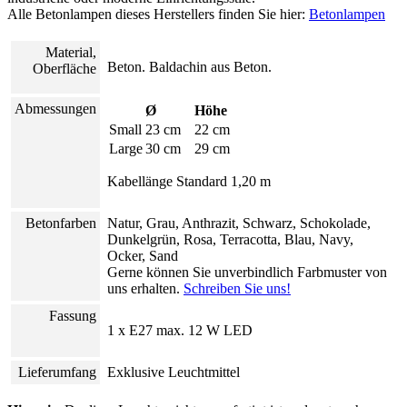
Alle Betonlampen dieses Herstellers finden Sie hier:
Betonlampen
Material,
Beton. Baldachin aus Beton.
Oberfläche
Abmessungen
Ø
Höhe
Small
23 cm
22 cm
Large
30 cm
29 cm
Kabellänge Standard 1,20 m
Betonfarben
Natur, Grau, Anthrazit, Schwarz, Schokolade,
Dunkelgrün, Rosa, Terracotta, Blau, Navy,
Ocker, Sand
Gerne können Sie unverbindlich Farbmuster von
uns erhalten.
Schreiben Sie uns!
Fassung
1 x E27 max. 12 W LED
Lieferumfang
Exklusive Leuchtmittel