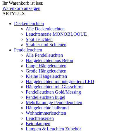
Ihr Warenkorb ist leer.
Warenkorb anzeigen
ARTYLUX
Deckenleuchten
Alle Deckenleuchten
Leuchtenserie MONOBLOQUE
Spot Leuchten
Strahler und Schienen
Pendelleuchten
Alle Pendelleuchten
Hängeleuchten aus Beton
Lange Hängeleuchten
Große Hängeleuchten
Kleine Hängeleuchten
Hängeleuchten mit integriertem LED
Hängeleuchten mit Glasschirm
Pendelleuchten Gold/Messing
Pendelleuchten kugel
Mehrflammige Pendelleuchten
Hängeleuchte halbrund
Wohnzimmerleuchten
Leuchtenserien
Betonlampen
Lampen & Leuchten Zubehör