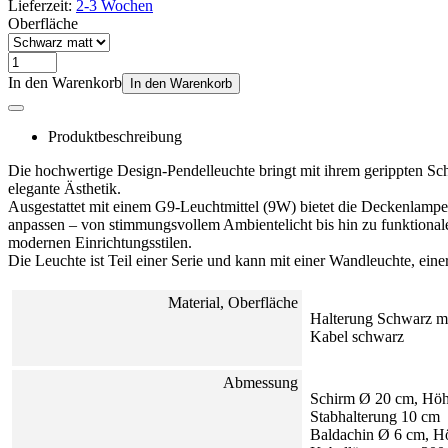
Lieferzeit:
2-3 Wochen
Oberfläche
In den Warenkorb
In den Warenkorb
Produktbeschreibung
Die hochwertige Design-Pendelleuchte bringt mit ihrem gerippten Sc
elegante Ästhetik.
Ausgestattet mit einem G9-Leuchtmittel (9W) bietet die Deckenlampe e
anpassen – von stimmungsvollem Ambientelicht bis hin zu funktional
modernen Einrichtungsstilen.
Die Leuchte ist Teil einer Serie und kann mit einer Wandleuchte, ei
Material, Oberfläche
Halterung Schwarz ma
Kabel schwarz
Abmessung
Schirm Ø 20 cm, Höh
Stabhalterung 10 cm
Baldachin Ø 6 cm, H