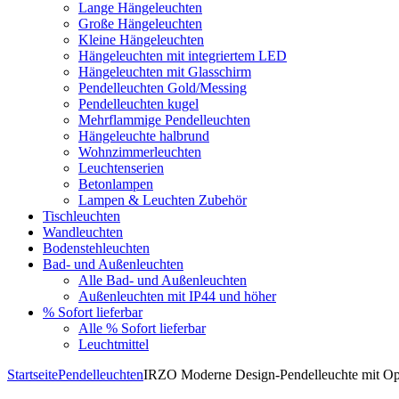
Lange Hängeleuchten
Große Hängeleuchten
Kleine Hängeleuchten
Hängeleuchten mit integriertem LED
Hängeleuchten mit Glasschirm
Pendelleuchten Gold/Messing
Pendelleuchten kugel
Mehrflammige Pendelleuchten
Hängeleuchte halbrund
Wohnzimmerleuchten
Leuchtenserien
Betonlampen
Lampen & Leuchten Zubehör
Tischleuchten
Wandleuchten
Bodenstehleuchten
Bad- und Außenleuchten
Alle Bad- und Außenleuchten
Außenleuchten mit IP44 und höher
% Sofort lieferbar
Alle % Sofort lieferbar
Leuchtmittel
Startseite
Pendelleuchten
IRZO Moderne Design-Pendelleuchte mit Op