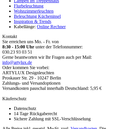
Lampen im Treppenhaus
Flurbeleuchtung
Wohnzimmerleuchten
Beleuchtung Kücheninsel
Inspiration & Trends
Kabellänge:
Online Rechner
Kontakt
Sie erreichen uns Mo. - Fr. von
8:30 - 15:00 Uhr
unter der Telefonnummer:
030.23 93 03 51
Gerne beantworten wir Ihr Fragen auch per Mail:
info@artylux.de
Oder kommen Sie vorbei:
ARTYLUX Designleuchten
Proskauer Str. 29 - 10247 Berlin
Zahlungs- und Versandoptionen
Versandkosten pauschal innerhalb Deutschland: 5,95 €
Käuferschutz
Datenschutz
14 Tage Rückgaberecht
Sichere Zahlung mit SSL-Verschlüsselung
Alle Preise inkl. gesetzl. MwSt. zzgl.
Versandkosten
. Die