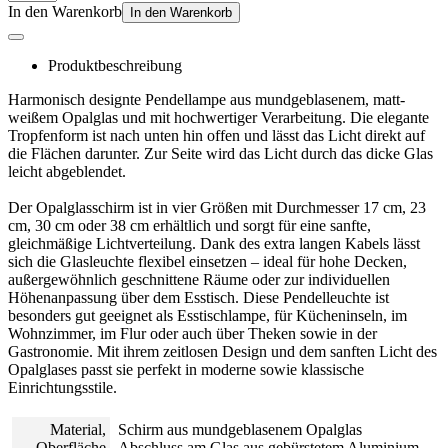
In den Warenkorb
In den Warenkorb
Produktbeschreibung
Harmonisch designte Pendellampe aus mundgeblasenem, matt-
weißem Opalglas und mit hochwertiger Verarbeitung. Die elegante
Tropfenform ist nach unten hin offen und lässt das Licht direkt auf
die Flächen darunter. Zur Seite wird das Licht durch das dicke Glas
leicht abgeblendet.
Der Opalglasschirm ist in vier Größen mit Durchmesser 17 cm, 23
cm, 30 cm oder 38 cm erhältlich und sorgt für eine sanfte,
gleichmäßige Lichtverteilung. Dank des extra langen Kabels lässt
sich die Glasleuchte flexibel einsetzen – ideal für hohe Decken,
außergewöhnlich geschnittene Räume oder zur individuellen
Höhenanpassung über dem Esstisch. Diese Pendelleuchte ist
besonders gut geeignet als Esstischlampe, für Kücheninseln, im
Wohnzimmer, im Flur oder auch über Theken sowie in der
Gastronomie. Mit ihrem zeitlosen Design und dem sanften Licht des
Opalglases passt sie perfekt in moderne sowie klassische
Einrichtungsstile.
Material,
Schirm aus mundgeblasenem Opalglas
Oberfläche
Abschluss am Glas aus gebürstetem Aluminium