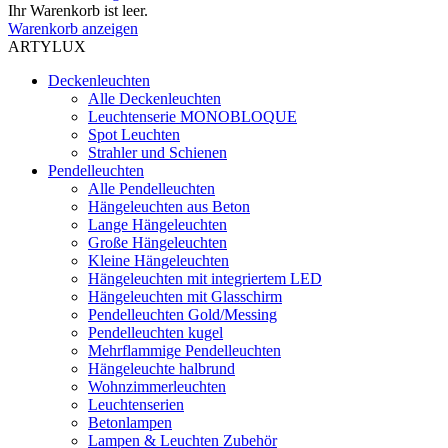
Ihr Warenkorb ist leer.
Warenkorb anzeigen
ARTYLUX
Deckenleuchten
Alle Deckenleuchten
Leuchtenserie MONOBLOQUE
Spot Leuchten
Strahler und Schienen
Pendelleuchten
Alle Pendelleuchten
Hängeleuchten aus Beton
Lange Hängeleuchten
Große Hängeleuchten
Kleine Hängeleuchten
Hängeleuchten mit integriertem LED
Hängeleuchten mit Glasschirm
Pendelleuchten Gold/Messing
Pendelleuchten kugel
Mehrflammige Pendelleuchten
Hängeleuchte halbrund
Wohnzimmerleuchten
Leuchtenserien
Betonlampen
Lampen & Leuchten Zubehör