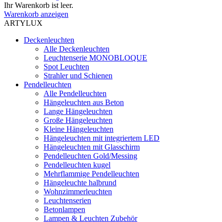
Ihr Warenkorb ist leer.
Warenkorb anzeigen
ARTYLUX
Deckenleuchten
Alle Deckenleuchten
Leuchtenserie MONOBLOQUE
Spot Leuchten
Strahler und Schienen
Pendelleuchten
Alle Pendelleuchten
Hängeleuchten aus Beton
Lange Hängeleuchten
Große Hängeleuchten
Kleine Hängeleuchten
Hängeleuchten mit integriertem LED
Hängeleuchten mit Glasschirm
Pendelleuchten Gold/Messing
Pendelleuchten kugel
Mehrflammige Pendelleuchten
Hängeleuchte halbrund
Wohnzimmerleuchten
Leuchtenserien
Betonlampen
Lampen & Leuchten Zubehör