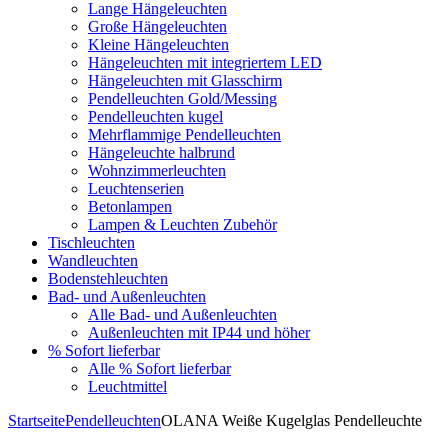
Lange Hängeleuchten
Große Hängeleuchten
Kleine Hängeleuchten
Hängeleuchten mit integriertem LED
Hängeleuchten mit Glasschirm
Pendelleuchten Gold/Messing
Pendelleuchten kugel
Mehrflammige Pendelleuchten
Hängeleuchte halbrund
Wohnzimmerleuchten
Leuchtenserien
Betonlampen
Lampen & Leuchten Zubehör
Tischleuchten
Wandleuchten
Bodenstehleuchten
Bad- und Außenleuchten
Alle Bad- und Außenleuchten
Außenleuchten mit IP44 und höher
% Sofort lieferbar
Alle % Sofort lieferbar
Leuchtmittel
Startseite
Pendelleuchten
OLANA Weiße Kugelglas Pendelleuchte