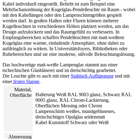
Kabel individuell eingestellt. Beliebt ist zum Beispiel eine
Mehrfachanordnung der Kugelglas-Pendelleuchte im Raum - wobei
mit den Kabellängen oder den Lampenschirmgrößen gespielt
werden darf. In großen Hallen oder Fluren können mehrere
Kugelleuchten in verschiedenen Höhen platziert werden, um das
Design aufzulockern und das Raumgefühl zu verbessern. In
Empfangsbereichen schaffen Pendelleuchten mit matt-weißem
Kugelglas eine warme, einladende Atmosphäre, ohne dabei zu
aufdringlich zu wirken. In Universitätsfoyers, Bibliotheken oder
Ruhebereichen sind sie eine moderne, stilvolle Beleuchtungslösung.
Das hochwertige matt-weiße Lampenglas stammt aus einer
tschechischen Glasbläserei und ist dreischichtig gearbeitet.
Die Leuchte gibt es auch mit einer
Stahlseil-Aufhängung
und mit
einer
festen Stange
.
Material,
Halterung Weiß RAL 9003 glanz, Schwarz RAL
Oberfläche
9005 glanz, RAL Chrom-Lackierung,
Oberflächen Messing oder Chrom
Lampenschirm weißes, mundgeblasenes,
dreischichtiges Opalglas seidenmatt
Kabel Kunststoff Schwarz oder Weiß
Abmessung