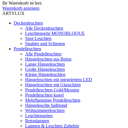
Ihr Warenkorb ist leer.
Warenkorb anzeigen
ARTYLUX
Deckenleuchten
Alle Deckenleuchten
Leuchtenserie MONOBLOQUE
Spot Leuchten
Strahler und Schienen
Pendelleuchten
Alle Pendelleuchten
Hängeleuchten aus Beton
Lange Hängeleuchten
Große Hängeleuchten
Kleine Hängeleuchten
Hängeleuchten mit integriertem LED
Hängeleuchten mit Glasschirm
Pendelleuchten Gold/Messing
Pendelleuchten kugel
Mehrflammige Pendelleuchten
Hängeleuchte halbrund
Wohnzimmerleuchten
Leuchtenserien
Betonlampen
Lampen & Leuchten Zubehör