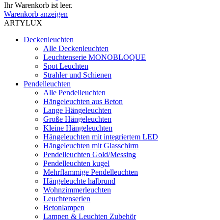
Ihr Warenkorb ist leer.
Warenkorb anzeigen
ARTYLUX
Deckenleuchten
Alle Deckenleuchten
Leuchtenserie MONOBLOQUE
Spot Leuchten
Strahler und Schienen
Pendelleuchten
Alle Pendelleuchten
Hängeleuchten aus Beton
Lange Hängeleuchten
Große Hängeleuchten
Kleine Hängeleuchten
Hängeleuchten mit integriertem LED
Hängeleuchten mit Glasschirm
Pendelleuchten Gold/Messing
Pendelleuchten kugel
Mehrflammige Pendelleuchten
Hängeleuchte halbrund
Wohnzimmerleuchten
Leuchtenserien
Betonlampen
Lampen & Leuchten Zubehör