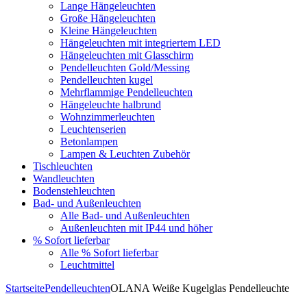
Lange Hängeleuchten
Große Hängeleuchten
Kleine Hängeleuchten
Hängeleuchten mit integriertem LED
Hängeleuchten mit Glasschirm
Pendelleuchten Gold/Messing
Pendelleuchten kugel
Mehrflammige Pendelleuchten
Hängeleuchte halbrund
Wohnzimmerleuchten
Leuchtenserien
Betonlampen
Lampen & Leuchten Zubehör
Tischleuchten
Wandleuchten
Bodenstehleuchten
Bad- und Außenleuchten
Alle Bad- und Außenleuchten
Außenleuchten mit IP44 und höher
% Sofort lieferbar
Alle % Sofort lieferbar
Leuchtmittel
Startseite
Pendelleuchten
OLANA Weiße Kugelglas Pendelleuchte