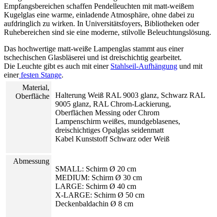
Empfangsbereichen schaffen Pendelleuchten mit matt-weißem
Kugelglas eine warme, einladende Atmosphäre, ohne dabei zu
aufdringlich zu wirken. In Universitätsfoyers, Bibliotheken oder
Ruhebereichen sind sie eine moderne, stilvolle Beleuchtungslösung.
Das hochwertige matt-weiße Lampenglas stammt aus einer
tschechischen Glasbläserei und ist dreischichtig gearbeitet.
Die Leuchte gibt es auch mit einer
Stahlseil-Aufhängung
und mit
einer
festen Stange
.
Material,
Halterung Weiß RAL 9003 glanz, Schwarz RAL
Oberfläche
9005 glanz, RAL Chrom-Lackierung,
Oberflächen Messing oder Chrom
Lampenschirm weißes, mundgeblasenes,
dreischichtiges Opalglas seidenmatt
Kabel Kunststoff Schwarz oder Weiß
Abmessung
SMALL: Schirm Ø 20 cm
MEDIUM: Schirm Ø 30 cm
LARGE: Schirm Ø 40 cm
X-LARGE: Schirm Ø 50 cm
Deckenbaldachin Ø 8 cm