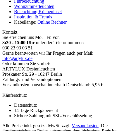
Flurbeleuchtung
Wohnzimmerleuchten
Beleuchtung Kücheninsel
Inspiration & Trends
Kabellänge:
Online Rechner
Kontakt
Sie erreichen uns Mo. - Fr. von
8:30 - 15:00 Uhr
unter der Telefonnummer:
030.23 93 03 51
Gerne beantworten wir Ihr Fragen auch per Mail:
info@artylux.de
Oder kommen Sie vorbei:
ARTYLUX Designleuchten
Proskauer Str. 29 - 10247 Berlin
Zahlungs- und Versandoptionen
Versandkosten pauschal innerhalb Deutschland: 5,95 €
Käuferschutz
Datenschutz
14 Tage Rückgaberecht
Sichere Zahlung mit SSL-Verschlüsselung
Alle Preise inkl. gesetzl. MwSt. zzgl.
Versandkosten
. Die
durchgestrichenen Preise entsprechen dem bisherigen Preis bei