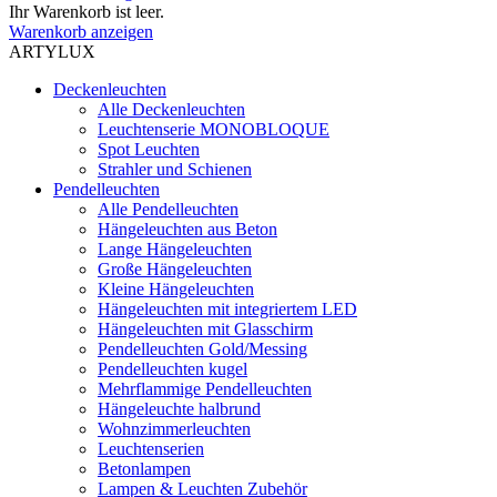
Ihr Warenkorb ist leer.
Warenkorb anzeigen
ARTYLUX
Deckenleuchten
Alle Deckenleuchten
Leuchtenserie MONOBLOQUE
Spot Leuchten
Strahler und Schienen
Pendelleuchten
Alle Pendelleuchten
Hängeleuchten aus Beton
Lange Hängeleuchten
Große Hängeleuchten
Kleine Hängeleuchten
Hängeleuchten mit integriertem LED
Hängeleuchten mit Glasschirm
Pendelleuchten Gold/Messing
Pendelleuchten kugel
Mehrflammige Pendelleuchten
Hängeleuchte halbrund
Wohnzimmerleuchten
Leuchtenserien
Betonlampen
Lampen & Leuchten Zubehör