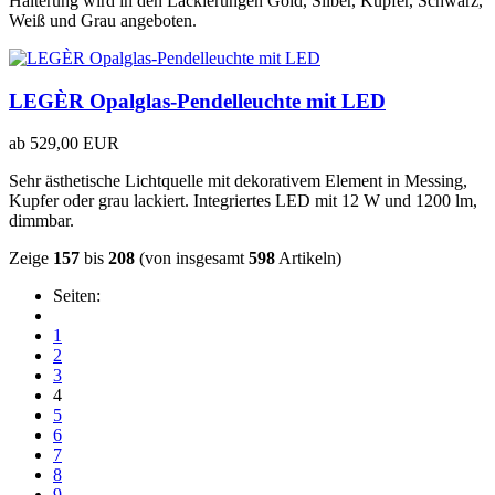
Halterung wird in den Lackierungen Gold, Silber, Kupfer, Schwarz,
Weiß und Grau angeboten.
LEGÈR Opalglas-Pendelleuchte mit LED
ab
529,00 EUR
Sehr ästhetische Lichtquelle mit dekorativem Element in Messing,
Kupfer oder grau lackiert. Integriertes LED mit 12 W und 1200 lm,
dimmbar.
Zeige
157
bis
208
(von insgesamt
598
Artikeln)
Seiten:
1
2
3
4
5
6
7
8
9