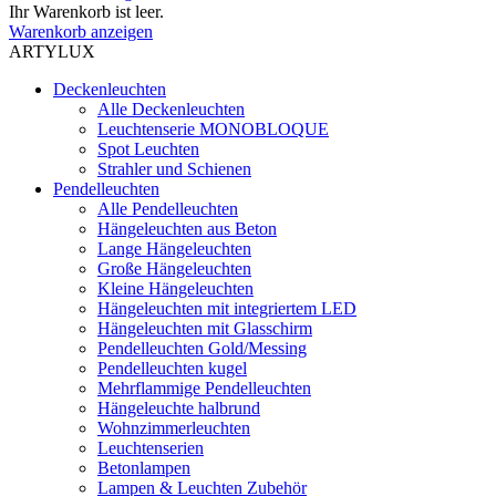
Ihr Warenkorb ist leer.
Warenkorb anzeigen
ARTYLUX
Deckenleuchten
Alle Deckenleuchten
Leuchtenserie MONOBLOQUE
Spot Leuchten
Strahler und Schienen
Pendelleuchten
Alle Pendelleuchten
Hängeleuchten aus Beton
Lange Hängeleuchten
Große Hängeleuchten
Kleine Hängeleuchten
Hängeleuchten mit integriertem LED
Hängeleuchten mit Glasschirm
Pendelleuchten Gold/Messing
Pendelleuchten kugel
Mehrflammige Pendelleuchten
Hängeleuchte halbrund
Wohnzimmerleuchten
Leuchtenserien
Betonlampen
Lampen & Leuchten Zubehör