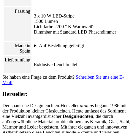
Fassung
3 x 10 W LED-Stripe
1500 Lumen
Lichtfarbe 2700 ° K Warmweiß
Dimmbar mit Standard LED Phasendimmer
Made in
Auf Bestellung gefertigt
Spain
Lieferumfang
Exklusive Leuchtmittel
Sie haben eine Frage zu dem Produkt?
Schreiben Sie uns eine E-
Mail!
Hersteller:
Der spanische Designleuchten-Hersteller
aromas
begann 1986 mit
der Produktion kleiner Glasleuchten. Heute umfasst das Sortiment
eine Vielzahl avantgardistischer
Designleuchten
, die durch
außergewöhnliche Materialkombinationen aus Keramik, Glas, Stahl,
Marmor und Leder begeistern. Mit ihrer eleganten und innovativen
Ästhetik setzen diese Leuchten stilvolle Akzente und verleihen