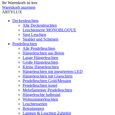
Ihr Warenkorb ist leer.
Warenkorb anzeigen
ARTYLUX
Deckenleuchten
Alle Deckenleuchten
Leuchtenserie MONOBLOQUE
Spot Leuchten
Strahler und Schienen
Pendelleuchten
Alle Pendelleuchten
Hängeleuchten aus Beton
Lange Hängeleuchten
Große Hängeleuchten
Kleine Hängeleuchten
Hängeleuchten mit integriertem LED
Hängeleuchten mit Glasschirm
Pendelleuchten Gold/Messing
Pendelleuchten kugel
Mehrflammige Pendelleuchten
Hängeleuchte halbrund
Wohnzimmerleuchten
Leuchtenserien
Betonlampen
Lampen & Leuchten Zubehör