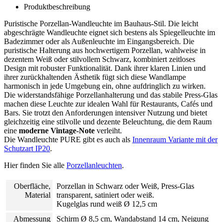
Produktbeschreibung
Puristische Porzellan-Wandleuchte im Bauhaus-Stil. Die leicht
abgeschrägte Wandleuchte eignet sich bestens als Spiegelleuchte im
Badezimmer oder als Außenleuchte im Eingangsbereich. Die
puristische Halterung aus hochwertigem Porzellan, wahlweise in
dezentem Weiß oder stilvollem Schwarz, kombiniert zeitloses
Design mit robuster Funktionalität. Dank ihrer klaren Linien und
ihrer zurückhaltenden Ästhetik fügt sich diese Wandlampe
harmonisch in jede Umgebung ein, ohne aufdringlich zu wirken.
Die widerstandsfähige Porzellanhalterung und das stabile Press-Glas
machen diese Leuchte zur idealen Wahl für Restaurants, Cafés und
Bars. Sie trotzt den Anforderungen intensiver Nutzung und bietet
gleichzeitig eine stilvolle und dezente Beleuchtung, die dem Raum
eine
moderne Vintage-Note
verleiht.
Die Wandleuchte PURE gibt es auch als
Innenraum Variante mit der
Schutzart IP20
.
Hier finden Sie alle
Porzellanleuchten
.
Oberfläche,
Porzellan in Schwarz oder Weiß, Press-Glas
Material
transparent, satiniert oder weiß.
Kugelglas rund weiß Ø 12,5 cm
Abmessung
Schirm Ø 8,5 cm, Wandabstand 14 cm, Neigung