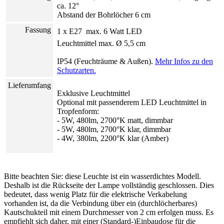
ca. 12°
Abstand der Bohrlöcher 6 cm
Fassung
1 x E27  max. 6 Watt LED
Leuchtmittel max. Ø 5,5 cm
IP54 (Feuchträume & Außen).
Mehr Infos zu den
Schutzarten.
Lieferumfang
Exklusive Leuchtmittel
Optional mit passenderem LED Leuchtmittel in
Tropfenform:
- 5W, 480lm, 2700°K matt, dimmbar
- 5W, 480lm, 2700°K klar, dimmbar
- 4W, 380lm, 2200°K klar (Amber)
Bitte beachten Sie: diese Leuchte ist ein wasserdichtes Modell.
Deshalb ist die Rückseite der Lampe vollständig geschlossen. Dies
bedeutet, dass wenig Platz für die elektrische Verkabelung
vorhanden ist, da die Verbindung über ein (durchlöcherbares)
Kautschukteil mit einem Durchmesser von 2 cm erfolgen muss. Es
empfiehlt sich daher, mit einer (Standard-)Einbaudose für die