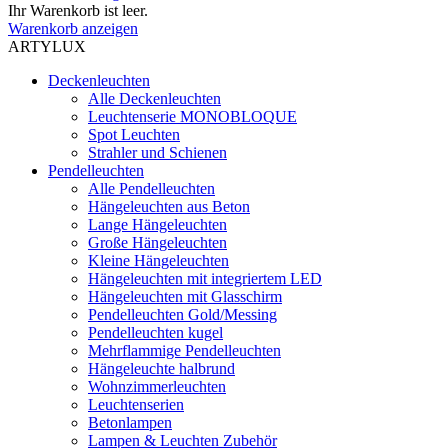
Ihr Warenkorb ist leer.
Warenkorb anzeigen
ARTYLUX
Deckenleuchten
Alle Deckenleuchten
Leuchtenserie MONOBLOQUE
Spot Leuchten
Strahler und Schienen
Pendelleuchten
Alle Pendelleuchten
Hängeleuchten aus Beton
Lange Hängeleuchten
Große Hängeleuchten
Kleine Hängeleuchten
Hängeleuchten mit integriertem LED
Hängeleuchten mit Glasschirm
Pendelleuchten Gold/Messing
Pendelleuchten kugel
Mehrflammige Pendelleuchten
Hängeleuchte halbrund
Wohnzimmerleuchten
Leuchtenserien
Betonlampen
Lampen & Leuchten Zubehör