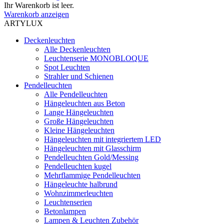
Ihr Warenkorb ist leer.
Warenkorb anzeigen
ARTYLUX
Deckenleuchten
Alle Deckenleuchten
Leuchtenserie MONOBLOQUE
Spot Leuchten
Strahler und Schienen
Pendelleuchten
Alle Pendelleuchten
Hängeleuchten aus Beton
Lange Hängeleuchten
Große Hängeleuchten
Kleine Hängeleuchten
Hängeleuchten mit integriertem LED
Hängeleuchten mit Glasschirm
Pendelleuchten Gold/Messing
Pendelleuchten kugel
Mehrflammige Pendelleuchten
Hängeleuchte halbrund
Wohnzimmerleuchten
Leuchtenserien
Betonlampen
Lampen & Leuchten Zubehör