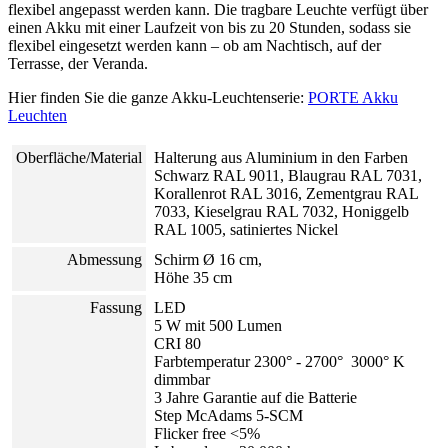
flexibel angepasst werden kann. Die tragbare Leuchte verfügt über
einen Akku mit einer Laufzeit von bis zu 20 Stunden, sodass sie
flexibel eingesetzt werden kann – ob am Nachtisch, auf der
Terrasse, der Veranda.
Hier finden Sie die ganze Akku-Leuchtenserie:
PORTE Akku
Leuchten
Oberfläche/Material
Halterung aus Aluminium in den Farben
Schwarz RAL 9011, Blaugrau RAL 7031,
Korallenrot RAL 3016, Zementgrau RAL
7033, Kieselgrau RAL 7032, Honiggelb
RAL 1005, satiniertes Nickel
Abmessung
Schirm Ø 16 cm,
Höhe 35 cm
Fassung
LED
5 W mit 500 Lumen
CRI 80
Farbtemperatur 2300° - 2700° 3000° K
dimmbar
3 Jahre Garantie auf die Batterie
Step McAdams 5-SCM
Flicker free <5%