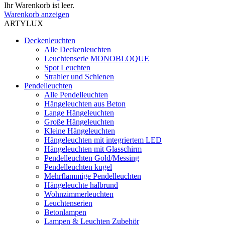
Ihr Warenkorb ist leer.
Warenkorb anzeigen
ARTYLUX
Deckenleuchten
Alle Deckenleuchten
Leuchtenserie MONOBLOQUE
Spot Leuchten
Strahler und Schienen
Pendelleuchten
Alle Pendelleuchten
Hängeleuchten aus Beton
Lange Hängeleuchten
Große Hängeleuchten
Kleine Hängeleuchten
Hängeleuchten mit integriertem LED
Hängeleuchten mit Glasschirm
Pendelleuchten Gold/Messing
Pendelleuchten kugel
Mehrflammige Pendelleuchten
Hängeleuchte halbrund
Wohnzimmerleuchten
Leuchtenserien
Betonlampen
Lampen & Leuchten Zubehör