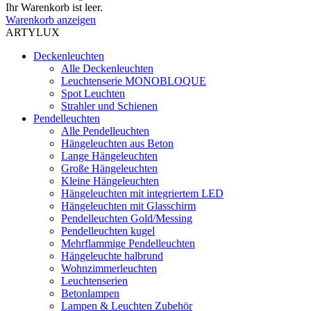
Ihr Warenkorb ist leer.
Warenkorb anzeigen
ARTYLUX
Deckenleuchten
Alle Deckenleuchten
Leuchtenserie MONOBLOQUE
Spot Leuchten
Strahler und Schienen
Pendelleuchten
Alle Pendelleuchten
Hängeleuchten aus Beton
Lange Hängeleuchten
Große Hängeleuchten
Kleine Hängeleuchten
Hängeleuchten mit integriertem LED
Hängeleuchten mit Glasschirm
Pendelleuchten Gold/Messing
Pendelleuchten kugel
Mehrflammige Pendelleuchten
Hängeleuchte halbrund
Wohnzimmerleuchten
Leuchtenserien
Betonlampen
Lampen & Leuchten Zubehör