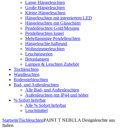
Lange Hängeleuchten
Große Hängeleuchten
Kleine Hängeleuchten
Hängeleuchten mit integriertem LED
Hängeleuchten mit Glasschirm
Pendelleuchten Gold/Messing
Pendelleuchten kugel
Mehrflammige Pendelleuchten
Hängeleuchte halbrund
Wohnzimmerleuchten
Leuchtenserien
Betonlampen
Lampen & Leuchten Zubehör
Tischleuchten
Wandleuchten
Bodenstehleuchten
Bad- und Außenleuchten
Alle Bad- und Außenleuchten
Außenleuchten mit IP44 und höher
% Sofort lieferbar
Alle % Sofort lieferbar
Leuchtmittel
Startseite
Tischleuchten
PAINT T NEBULA Designleuchte aus
Italien