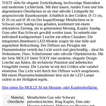
TOOY steht für elegante Zurückhaltung, hochwertige Materialien
und modernste Lichttechnik. Mit ihrer klaren, runden Form und fein
abgestimmten Oberflächen ist sie eine stilvolle Lichtquelle für
anspruchsvolle Raumkonzepte. Erhältlich in drei Größen: Ø 15 cm,
Ø 20 cm und Ø 38 cm Der kuppelförmige Metallschirm ist in
Schwarz oder Sandig-Grau gehalten, kombiniert mit einem
dekorativen Zierring, der in gebürstetem Messing, Kupfer, Sandig-
Grau oder Rau-Schwarz gewählt werden kann. So entsteht eine
individuell konfigurierbare Leuchte mit edlem Charakter. Die
integrierten dimmbaren LED-Module sorgen für eine helle und
angenehme Beleuchtung. Der Diffusor aus Plexiglas mit
Diamantstruktur verteilt das Licht weich und gleichmäßig – ideal für
Wohnräume, Flure, Schlafzimmer oder stilvolle Objektbereiche. Mit
der Serie MOLLY bietet TOOY eine moderne, elegante Design-
Leuchte aus Italien, die technische Präzision und ästhetisches
Feingefühl vereint. Die Leuchte ist mit drei Größen sehr variabel
einsetzbar. Das Licht wird durch den Diffusor weich ausgelassen.
Mit einem Phasenabschnittsdimmer lässt sich die LED Lampe
zudem in der Helligkeit regeln.
Hier sehen Sie MOLLY M mit Messing- oder Kupferoberfläche.
Material,
Metallschirm Gau oder Schwarz
Oberfläche
pulverbeschichtet. Ring Kupfer, Zinn oder
Messing gebürstet, Diffusor aus Plexiglas mit