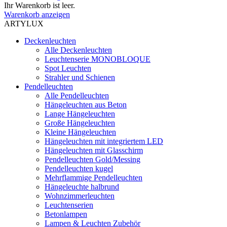
Ihr Warenkorb ist leer.
Warenkorb anzeigen
ARTYLUX
Deckenleuchten
Alle Deckenleuchten
Leuchtenserie MONOBLOQUE
Spot Leuchten
Strahler und Schienen
Pendelleuchten
Alle Pendelleuchten
Hängeleuchten aus Beton
Lange Hängeleuchten
Große Hängeleuchten
Kleine Hängeleuchten
Hängeleuchten mit integriertem LED
Hängeleuchten mit Glasschirm
Pendelleuchten Gold/Messing
Pendelleuchten kugel
Mehrflammige Pendelleuchten
Hängeleuchte halbrund
Wohnzimmerleuchten
Leuchtenserien
Betonlampen
Lampen & Leuchten Zubehör