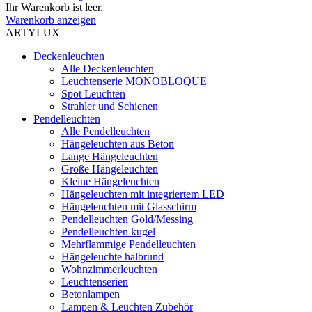
Ihr Warenkorb ist leer.
Warenkorb anzeigen
ARTYLUX
Deckenleuchten
Alle Deckenleuchten
Leuchtenserie MONOBLOQUE
Spot Leuchten
Strahler und Schienen
Pendelleuchten
Alle Pendelleuchten
Hängeleuchten aus Beton
Lange Hängeleuchten
Große Hängeleuchten
Kleine Hängeleuchten
Hängeleuchten mit integriertem LED
Hängeleuchten mit Glasschirm
Pendelleuchten Gold/Messing
Pendelleuchten kugel
Mehrflammige Pendelleuchten
Hängeleuchte halbrund
Wohnzimmerleuchten
Leuchtenserien
Betonlampen
Lampen & Leuchten Zubehör