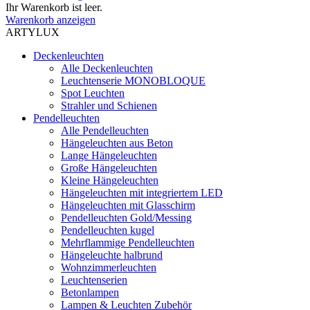
Ihr Warenkorb ist leer.
Warenkorb anzeigen
ARTYLUX
Deckenleuchten
Alle Deckenleuchten
Leuchtenserie MONOBLOQUE
Spot Leuchten
Strahler und Schienen
Pendelleuchten
Alle Pendelleuchten
Hängeleuchten aus Beton
Lange Hängeleuchten
Große Hängeleuchten
Kleine Hängeleuchten
Hängeleuchten mit integriertem LED
Hängeleuchten mit Glasschirm
Pendelleuchten Gold/Messing
Pendelleuchten kugel
Mehrflammige Pendelleuchten
Hängeleuchte halbrund
Wohnzimmerleuchten
Leuchtenserien
Betonlampen
Lampen & Leuchten Zubehör