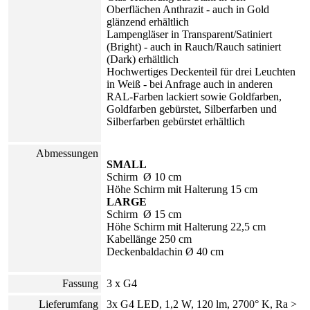
Oberflächen Anthrazit - auch in Gold
glänzend erhältlich
Lampengläser in Transparent/Satiniert
(Bright) - auch in Rauch/Rauch satiniert
(Dark) erhältlich
Hochwertiges Deckenteil für drei Leuchten
in Weiß - bei Anfrage auch in anderen
RAL-Farben lackiert sowie Goldfarben,
Goldfarben gebürstet, Silberfarben und
Silberfarben gebürstet erhältlich
Abmessungen
SMALL
Schirm Ø 10 cm
Höhe Schirm mit Halterung 15 cm
LARGE
Schirm Ø 15 cm
Höhe Schirm mit Halterung 22,5 cm
Kabellänge 250 cm
Deckenbaldachin Ø 40 cm
Fassung
3 x G4
Lieferumfang
3x G4 LED, 1,2 W, 120 lm, 2700° K, Ra >