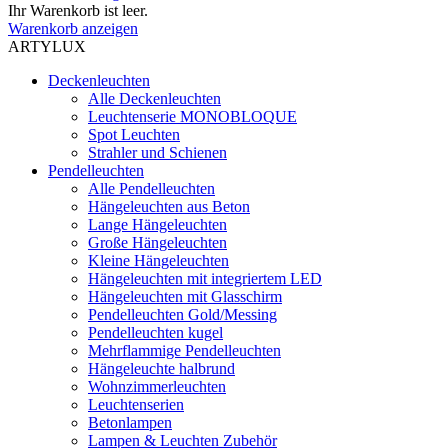
Ihr Warenkorb ist leer.
Warenkorb anzeigen
ARTYLUX
Deckenleuchten
Alle Deckenleuchten
Leuchtenserie MONOBLOQUE
Spot Leuchten
Strahler und Schienen
Pendelleuchten
Alle Pendelleuchten
Hängeleuchten aus Beton
Lange Hängeleuchten
Große Hängeleuchten
Kleine Hängeleuchten
Hängeleuchten mit integriertem LED
Hängeleuchten mit Glasschirm
Pendelleuchten Gold/Messing
Pendelleuchten kugel
Mehrflammige Pendelleuchten
Hängeleuchte halbrund
Wohnzimmerleuchten
Leuchtenserien
Betonlampen
Lampen & Leuchten Zubehör