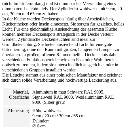
(nicht im Lieferumfang) und ist dimmbar bei Verwendung eines
dimmbaren Leuchtmittels. Der Zylinder ist wahlweise mit 9 cm, 20
cm, 30 cm und 65 cm zu haben.
In der Küche werden Deckenspots häufig über Arbeitsflächen,
Küchentheken oder Inseln eingesetzt. Sie sorgen für gezieltes, helles
Licht. Für eine gleichmäßige Ausleuchtung der gesamten Küche
können mehrere Deckenspots strategisch in der Decke verteilt
werden. Zylindrische Deckenleuchten sind ideal zur
Grundbeleuchtung. Sie bieten ausreichend Licht für eine gute
Orientierung, ohne den Raum mit großen, hängenden Lampen zu
überladen. In großen, offenen Räumen helfen Deckenspots dabei,
verschiedene Funktionsbereiche wie den Ess- oder Wohnbereich
optisch zu trennen, indem sie unterschiedlich ausgerichtet oder in
verschiedenen Gruppen installiert werden.
Die Leuchte stammt aus einer polnischen Manufaktur und zeichnet
sich durch solide Verarbeitung und hochwertige Lackierung aus.
Material,
Aluminium in matt Schwarz RAL 9005,
Oberfläche
Signalweiß RAL 9003, Weißaluminium RAL
9006 (Silber-grau)
Abmessung
Höhe wahlweise:
9 cm / 20 cm / 30 cm / 65 cm
Zylinder:
Ø 6 cm