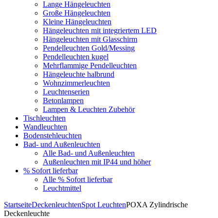
Lange Hängeleuchten
Große Hängeleuchten
Kleine Hängeleuchten
Hängeleuchten mit integriertem LED
Hängeleuchten mit Glasschirm
Pendelleuchten Gold/Messing
Pendelleuchten kugel
Mehrflammige Pendelleuchten
Hängeleuchte halbrund
Wohnzimmerleuchten
Leuchtenserien
Betonlampen
Lampen & Leuchten Zubehör
Tischleuchten
Wandleuchten
Bodenstehleuchten
Bad- und Außenleuchten
Alle Bad- und Außenleuchten
Außenleuchten mit IP44 und höher
% Sofort lieferbar
Alle % Sofort lieferbar
Leuchtmittel
Startseite
Deckenleuchten
Spot Leuchten
POXA Zylindrische
Deckenleuchte