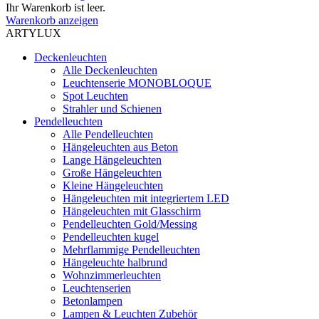
Ihr Warenkorb ist leer.
Warenkorb anzeigen
ARTYLUX
Deckenleuchten
Alle Deckenleuchten
Leuchtenserie MONOBLOQUE
Spot Leuchten
Strahler und Schienen
Pendelleuchten
Alle Pendelleuchten
Hängeleuchten aus Beton
Lange Hängeleuchten
Große Hängeleuchten
Kleine Hängeleuchten
Hängeleuchten mit integriertem LED
Hängeleuchten mit Glasschirm
Pendelleuchten Gold/Messing
Pendelleuchten kugel
Mehrflammige Pendelleuchten
Hängeleuchte halbrund
Wohnzimmerleuchten
Leuchtenserien
Betonlampen
Lampen & Leuchten Zubehör