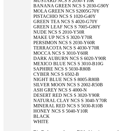
MUSTARD NCS S 2050-Y10R
BANANA GREEN NCS S 2030-G90Y
MOLA GREEN NCS S2005G70Y
PISTACHIO NCS S 1020-G40Y
GREEN TEA NCS S 4020-G70Y
GREEN LEAF NCS S 7005-G80Y
NUDE NCS S 2010-Y50R
MAKE UP NCS S 3020-Y70R
PERSIMON NCS S 2030-Y60R
TERRACOTA NCS S 4030-Y70R
MOCCA NCS S 3010-Y60R
DARK AUBURN NCS S 6020-Y90R
MEXICO BLUE NCS S 3010-B10G
SAPHIRE NCS S 5030-R80B
CYBER NCS S 6502-B
NIGHT BLUE NCS S 8005-R80B
SILVER MOON NCS S 2002-R50B
ASH GREY NCS S 4000-N
DESERT RED NCS S 3020-Y90R
NATURAL CLAY NCS S 3040-Y70R
MINERAL RED NCS S 5030-R10B
HONEY NCS S 5040-Y10R
BLACK
WHITE