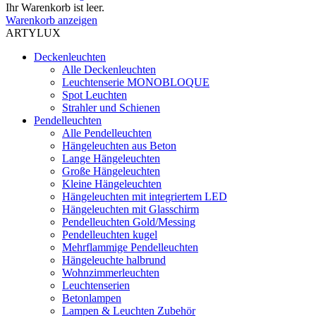
Ihr Warenkorb ist leer.
Warenkorb anzeigen
ARTYLUX
Deckenleuchten
Alle Deckenleuchten
Leuchtenserie MONOBLOQUE
Spot Leuchten
Strahler und Schienen
Pendelleuchten
Alle Pendelleuchten
Hängeleuchten aus Beton
Lange Hängeleuchten
Große Hängeleuchten
Kleine Hängeleuchten
Hängeleuchten mit integriertem LED
Hängeleuchten mit Glasschirm
Pendelleuchten Gold/Messing
Pendelleuchten kugel
Mehrflammige Pendelleuchten
Hängeleuchte halbrund
Wohnzimmerleuchten
Leuchtenserien
Betonlampen
Lampen & Leuchten Zubehör