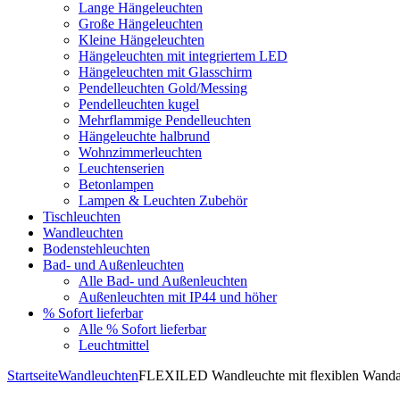
Lange Hängeleuchten
Große Hängeleuchten
Kleine Hängeleuchten
Hängeleuchten mit integriertem LED
Hängeleuchten mit Glasschirm
Pendelleuchten Gold/Messing
Pendelleuchten kugel
Mehrflammige Pendelleuchten
Hängeleuchte halbrund
Wohnzimmerleuchten
Leuchtenserien
Betonlampen
Lampen & Leuchten Zubehör
Tischleuchten
Wandleuchten
Bodenstehleuchten
Bad- und Außenleuchten
Alle Bad- und Außenleuchten
Außenleuchten mit IP44 und höher
% Sofort lieferbar
Alle % Sofort lieferbar
Leuchtmittel
Startseite
Wandleuchten
FLEXILED Wandleuchte mit flexiblen Wanda