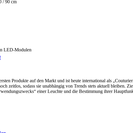
0 / 90 cm
uten LED-Modulen
!
e ersten Produkte auf den Markt und ist heute international als „Coutur
och zeitlos, sodass sie unabhängig von Trends stets aktuell bleiben. Zie
„Verwendungszwecks“ einer Leuchte und die Bestimmung ihrer Hauptfunk