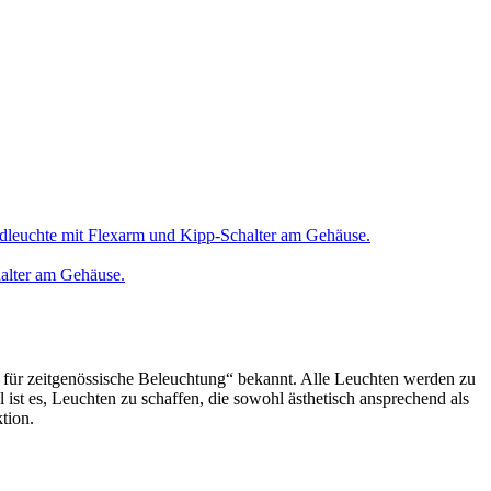
leuchte mit Flexarm und Kipp-Schalter am Gehäuse.
halter am Gehäuse.
ier für zeitgenössische Beleuchtung“ bekannt. Alle Leuchten werden zu
l ist es, Leuchten zu schaffen, die sowohl ästhetisch ansprechend als
tion.