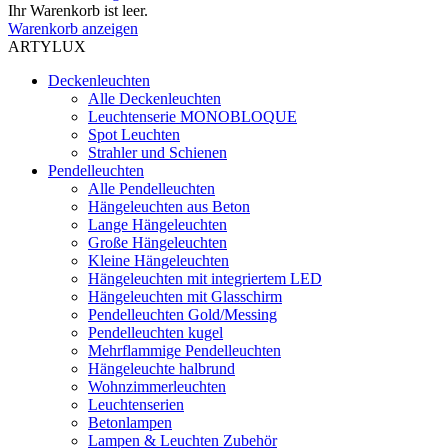
Ihr Warenkorb ist leer.
Warenkorb anzeigen
ARTYLUX
Deckenleuchten
Alle Deckenleuchten
Leuchtenserie MONOBLOQUE
Spot Leuchten
Strahler und Schienen
Pendelleuchten
Alle Pendelleuchten
Hängeleuchten aus Beton
Lange Hängeleuchten
Große Hängeleuchten
Kleine Hängeleuchten
Hängeleuchten mit integriertem LED
Hängeleuchten mit Glasschirm
Pendelleuchten Gold/Messing
Pendelleuchten kugel
Mehrflammige Pendelleuchten
Hängeleuchte halbrund
Wohnzimmerleuchten
Leuchtenserien
Betonlampen
Lampen & Leuchten Zubehör