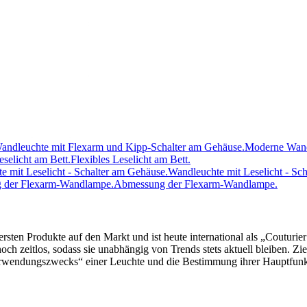
Moderne Wand
Flexibles Leselicht am Bett.
Wandleuchte mit Leselicht - Sc
Abmessung der Flexarm-Wandlampe.
e ersten Produkte auf den Markt und ist heute international als „Coutur
och zeitlos, sodass sie unabhängig von Trends stets aktuell bleiben. Zie
„Verwendungszwecks“ einer Leuchte und die Bestimmung ihrer Hauptfunk