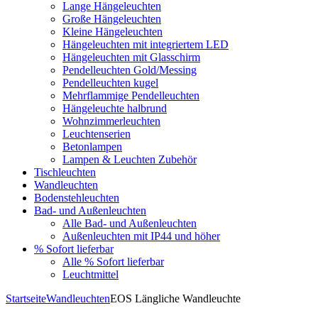
Lange Hängeleuchten
Große Hängeleuchten
Kleine Hängeleuchten
Hängeleuchten mit integriertem LED
Hängeleuchten mit Glasschirm
Pendelleuchten Gold/Messing
Pendelleuchten kugel
Mehrflammige Pendelleuchten
Hängeleuchte halbrund
Wohnzimmerleuchten
Leuchtenserien
Betonlampen
Lampen & Leuchten Zubehör
Tischleuchten
Wandleuchten
Bodenstehleuchten
Bad- und Außenleuchten
Alle Bad- und Außenleuchten
Außenleuchten mit IP44 und höher
% Sofort lieferbar
Alle % Sofort lieferbar
Leuchtmittel
Startseite
Wandleuchten
EOS Längliche Wandleuchte