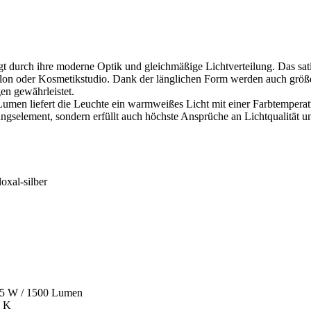
durch ihre moderne Optik und gleichmäßige Lichtverteilung. Das satini
alon oder Kosmetikstudio. Dank der länglichen Form werden auch größe
en gewährleistet.
Lumen liefert die Leuchte ein warmweißes Licht mit einer Farbtemper
ltungselement, sondern erfüllt auch höchste Ansprüche an Lichtqualität u
oxal-silber
 15 W / 1500 Lumen
° K