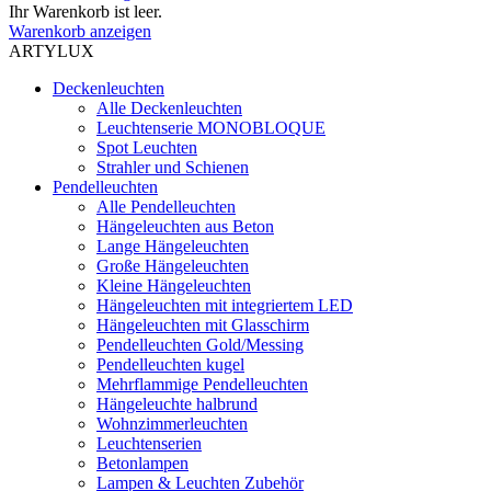
Ihr Warenkorb ist leer.
Warenkorb anzeigen
ARTYLUX
Deckenleuchten
Alle Deckenleuchten
Leuchtenserie MONOBLOQUE
Spot Leuchten
Strahler und Schienen
Pendelleuchten
Alle Pendelleuchten
Hängeleuchten aus Beton
Lange Hängeleuchten
Große Hängeleuchten
Kleine Hängeleuchten
Hängeleuchten mit integriertem LED
Hängeleuchten mit Glasschirm
Pendelleuchten Gold/Messing
Pendelleuchten kugel
Mehrflammige Pendelleuchten
Hängeleuchte halbrund
Wohnzimmerleuchten
Leuchtenserien
Betonlampen
Lampen & Leuchten Zubehör