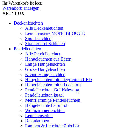
Ihr Warenkorb ist leer.
Warenkorb anzeigen
ARTYLUX
Deckenleuchten
Alle Deckenleuchten
Leuchtenserie MONOBLOQUE
Spot Leuchten
Strahler und Schienen
Pendelleuchten
Alle Pendelleuchten
Hängeleuchten aus Beton
Lange Hängeleuchten
Große Hängeleuchten
Kleine Hängeleuchten
Hängeleuchten mit integriertem LED
Hängeleuchten mit Glasschirm
Pendelleuchten Gold/Messing
Pendelleuchten kugel
Mehrflammige Pendelleuchten
Hängeleuchte halbrund
Wohnzimmerleuchten
Leuchtenserien
Betonlampen
Lampen & Leuchten Zubehör