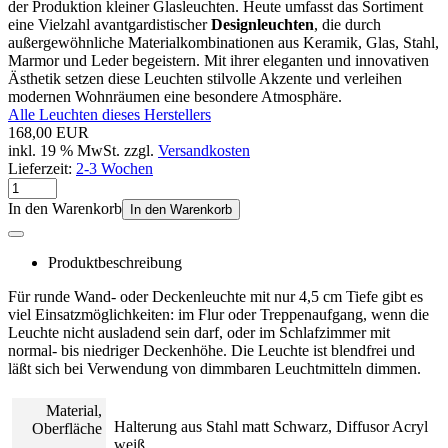
der Produktion kleiner Glasleuchten. Heute umfasst das Sortiment
eine Vielzahl avantgardistischer
Designleuchten
, die durch
außergewöhnliche Materialkombinationen aus Keramik, Glas, Stahl,
Marmor und Leder begeistern. Mit ihrer eleganten und innovativen
Ästhetik setzen diese Leuchten stilvolle Akzente und verleihen
modernen Wohnräumen eine besondere Atmosphäre.
Alle Leuchten dieses Herstellers
168,00 EUR
inkl. 19 % MwSt. zzgl.
Versandkosten
Lieferzeit:
2-3 Wochen
In den Warenkorb
In den Warenkorb
Produktbeschreibung
Für runde Wand- oder Deckenleuchte mit nur 4,5 cm Tiefe gibt es
viel Einsatzmöglichkeiten: im Flur oder Treppenaufgang, wenn die
Leuchte nicht ausladend sein darf, oder im Schlafzimmer mit
normal- bis niedriger Deckenhöhe. Die Leuchte ist blendfrei und
läßt sich bei Verwendung von dimmbaren Leuchtmitteln dimmen.
Material,
Halterung aus Stahl matt Schwarz, Diffusor Acryl
Oberfläche
weiß