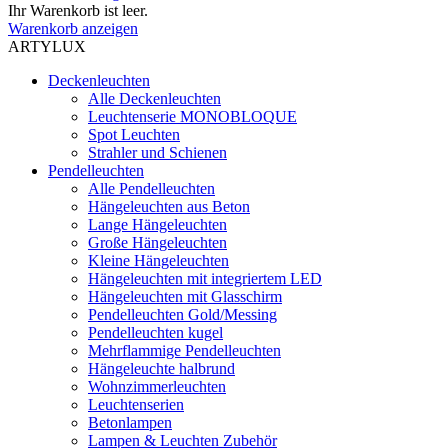
Ihr Warenkorb ist leer.
Warenkorb anzeigen
ARTYLUX
Deckenleuchten
Alle Deckenleuchten
Leuchtenserie MONOBLOQUE
Spot Leuchten
Strahler und Schienen
Pendelleuchten
Alle Pendelleuchten
Hängeleuchten aus Beton
Lange Hängeleuchten
Große Hängeleuchten
Kleine Hängeleuchten
Hängeleuchten mit integriertem LED
Hängeleuchten mit Glasschirm
Pendelleuchten Gold/Messing
Pendelleuchten kugel
Mehrflammige Pendelleuchten
Hängeleuchte halbrund
Wohnzimmerleuchten
Leuchtenserien
Betonlampen
Lampen & Leuchten Zubehör