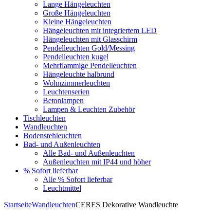
Lange Hängeleuchten
Große Hängeleuchten
Kleine Hängeleuchten
Hängeleuchten mit integriertem LED
Hängeleuchten mit Glasschirm
Pendelleuchten Gold/Messing
Pendelleuchten kugel
Mehrflammige Pendelleuchten
Hängeleuchte halbrund
Wohnzimmerleuchten
Leuchtenserien
Betonlampen
Lampen & Leuchten Zubehör
Tischleuchten
Wandleuchten
Bodenstehleuchten
Bad- und Außenleuchten
Alle Bad- und Außenleuchten
Außenleuchten mit IP44 und höher
% Sofort lieferbar
Alle % Sofort lieferbar
Leuchtmittel
Startseite
Wandleuchten
CERES Dekorative Wandleuchte