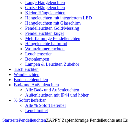
Lange Hängeleuchten
Große Hängeleuchten
Kleine Hängeleuchten
Hängeleuchten mit integriertem LED
Hängeleuchten mit Glasschirm
Pendelleuchten Gold/Messing
Pendelleuchten kugel
Mehrflammige Pendelleuchten
Hängeleuchte halbrund
Wohnzimmerleuchten
Leuchtenserien
Betonlampen
Lampen & Leuchten Zubehör
Tischleuchten
Wandleuchten
Bodenstehleuchten
Bad- und Außenleuchten
Alle Bad- und Außenleuchten
Außenleuchten mit IP44 und höher
% Sofort lieferbar
Alle % Sofort lieferbar
Leuchtmittel
Startseite
Pendelleuchten
ZAPPY Zapfenförmige Pendelleuchte aus Es