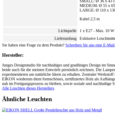
SMALL: Ø 36 x 43 
MEDIUM: Ø 55 x 65
LARGE: Ø 110 x 13
Kabel 2,5 m
Lichtquelle
1 x E27 - Max. 10 
Lieferumfang
Exklusive Leuchtmitt
Sie haben eine Frage zu dem Produkt?
Schreiben Sie uns eine E-Mail
Hersteller:
Junges Designstudio für nachhaltiges und gradliniges Design im Sin
beide auch für die meisten Entwürfe persönlich zeichnen. Die Lampe
experimentieren um natürliche Ideen zu erhalten. Zentraler Werkstof
EIKON wiederum dient formschönes, zertifiziertes Holz als Aufhängu
nah im Fertigungsprozess zu bleiben, sowie soziale und nachhaltige 
Alle Leuchten dieses Herstellers
Ähnliche Leuchten