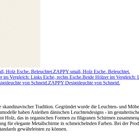
ZAPPY small, Holz Esche. Beleuchtet.
Beide Hölzer im Vergleich: L
ZAPPY Designleuchte von Schneid.
ne skandinavischer Tradition. Gegründet wurde die Leuchten- und Möbe
nmodelle haben Anleihen dänischen Leuchtendesigns - im gestalterisc
f ist Holz, das in organischen Formen zu filigranen Schirmen zusammen
ng für elegante Metallschirme in schmeichelnden Farben. Bei der Produ
Standards gewährleisten zu können.