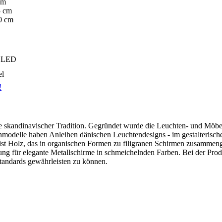
cm
 cm
0 cm
W LED
el
!
ne skandinavischer Tradition. Gegründet wurde die Leuchten- und Möbe
nmodelle haben Anleihen dänischen Leuchtendesigns - im gestalterisc
f ist Holz, das in organischen Formen zu filigranen Schirmen zusammen
ng für elegante Metallschirme in schmeichelnden Farben. Bei der Produ
Standards gewährleisten zu können.