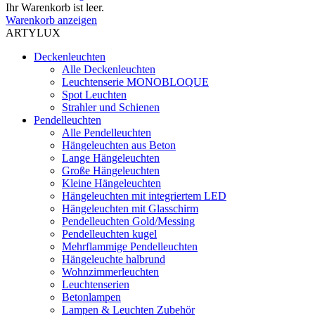
Ihr Warenkorb ist leer.
Warenkorb anzeigen
ARTYLUX
Deckenleuchten
Alle Deckenleuchten
Leuchtenserie MONOBLOQUE
Spot Leuchten
Strahler und Schienen
Pendelleuchten
Alle Pendelleuchten
Hängeleuchten aus Beton
Lange Hängeleuchten
Große Hängeleuchten
Kleine Hängeleuchten
Hängeleuchten mit integriertem LED
Hängeleuchten mit Glasschirm
Pendelleuchten Gold/Messing
Pendelleuchten kugel
Mehrflammige Pendelleuchten
Hängeleuchte halbrund
Wohnzimmerleuchten
Leuchtenserien
Betonlampen
Lampen & Leuchten Zubehör