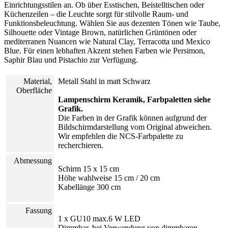
Einrichtungsstilen an. Ob über Esstischen, Beistelltischen oder
Küchenzeilen – die Leuchte sorgt für stilvolle Raum- und
Funktionsbeleuchtung. Wählen Sie aus dezenten Tönen wie Taube,
Silhouette oder Vintage Brown, natürlichen Grüntönen oder
mediterranen Nuancen wie Natural Clay, Terracotta und Mexico
Blue. Für einen lebhaften Akzent stehen Farben wie Persimon,
Saphir Blau und Pistachio zur Verfügung.
Material,
Metall Stahl in matt Schwarz
Oberfläche
Lampenschirm Keramik, Farbpaletten siehe
Grafik.
Die Farben in der Grafik können aufgrund der
Bildschirmdarstellung vom Original abweichen.
Wir empfehlen die NCS-Farbpalette zu
recherchieren.
Abmessung
Schirm 15 x 15 cm
Höhe wahlweise 15 cm / 20 cm
Kabellänge 300 cm
Fassung
1 x GU10 max.6 W LED
Dimmbar, bei Verwendung von dimmbaren