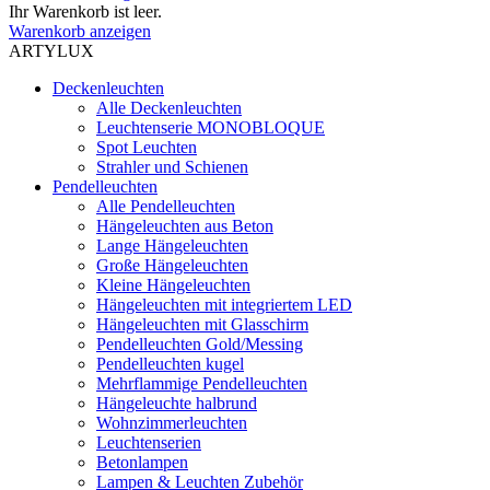
Ihr Warenkorb ist leer.
Warenkorb anzeigen
ARTYLUX
Deckenleuchten
Alle Deckenleuchten
Leuchtenserie MONOBLOQUE
Spot Leuchten
Strahler und Schienen
Pendelleuchten
Alle Pendelleuchten
Hängeleuchten aus Beton
Lange Hängeleuchten
Große Hängeleuchten
Kleine Hängeleuchten
Hängeleuchten mit integriertem LED
Hängeleuchten mit Glasschirm
Pendelleuchten Gold/Messing
Pendelleuchten kugel
Mehrflammige Pendelleuchten
Hängeleuchte halbrund
Wohnzimmerleuchten
Leuchtenserien
Betonlampen
Lampen & Leuchten Zubehör