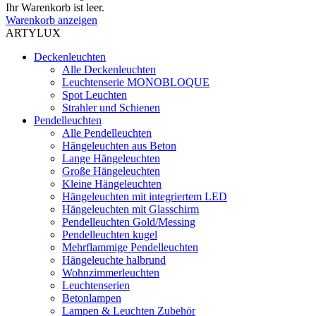
Ihr Warenkorb ist leer.
Warenkorb anzeigen
ARTYLUX
Deckenleuchten
Alle Deckenleuchten
Leuchtenserie MONOBLOQUE
Spot Leuchten
Strahler und Schienen
Pendelleuchten
Alle Pendelleuchten
Hängeleuchten aus Beton
Lange Hängeleuchten
Große Hängeleuchten
Kleine Hängeleuchten
Hängeleuchten mit integriertem LED
Hängeleuchten mit Glasschirm
Pendelleuchten Gold/Messing
Pendelleuchten kugel
Mehrflammige Pendelleuchten
Hängeleuchte halbrund
Wohnzimmerleuchten
Leuchtenserien
Betonlampen
Lampen & Leuchten Zubehör