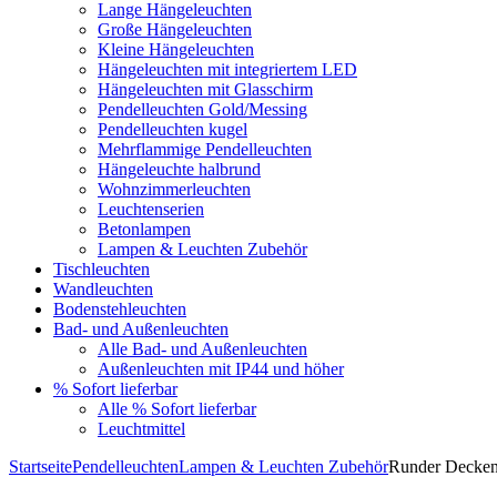
Lange Hängeleuchten
Große Hängeleuchten
Kleine Hängeleuchten
Hängeleuchten mit integriertem LED
Hängeleuchten mit Glasschirm
Pendelleuchten Gold/Messing
Pendelleuchten kugel
Mehrflammige Pendelleuchten
Hängeleuchte halbrund
Wohnzimmerleuchten
Leuchtenserien
Betonlampen
Lampen & Leuchten Zubehör
Tischleuchten
Wandleuchten
Bodenstehleuchten
Bad- und Außenleuchten
Alle Bad- und Außenleuchten
Außenleuchten mit IP44 und höher
% Sofort lieferbar
Alle % Sofort lieferbar
Leuchtmittel
Startseite
Pendelleuchten
Lampen & Leuchten Zubehör
Runder Deckenb