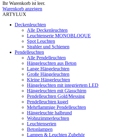
Ihr Warenkorb ist leer.
Warenkorb anzeigen
ARTYLUX
Deckenleuchten
Alle Deckenleuchten
Leuchtenserie MONOBLOQUE
Spot Leuchten
Strahler und Schienen
Pendelleuchten
Alle Pendelleuchten
Hängeleuchten aus Beton
Lange Hängeleuchten
Große Hängeleuchten
Kleine Hängeleuchten
Hängeleuchten mit integriertem LED
Hängeleuchten mit Glasschirm
Pendelleuchten Gold/Messing
Pendelleuchten kugel
Mehrflammige Pendelleuchten
Hängeleuchte halbrund
Wohnzimmerleuchten
Leuchtenserien
Betonlampen
Lampen & Leuchten Zubehör