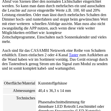
Abruf von Szenen über den normalen Lichtschalter eingerichtet
werden. So kann man dann durch mehrfaches ein und ausschalten
die Leuchte auf zuvor eingestellte Werte z.B. 100, 60 und 20%
Leistung einstellen. Oder man lässt durch mehrfaches Schalten den
Dimmer hoch- und runterfahren und stoppt beim gewünschten Wert
mit einer weiteren schnellen Abfolge aus/ein. Man nuss also nicht
zwangsläufig die APP nutzen, auch wenn diese viele weiter
Möglichkeiten eröffnet wie: komplexe
Zeitschaltprogramme, Einschalten nach Sonnenkalender und vieles
mehr.
Auch sind für das CASAMBI Netzwerk eine Reihe von Schaltern
erhältlich. Einen einfachen 2 oder 4 Kanal
Taster
zum Aufkleben an
die Wand haben wir im Sortiment vorrätig. Das Gerät erzeugt durch
den Tastendruck genug Strom um das Signal zum Modul zu senden
und ist somit komplett kabel- und wartungsfrei.
Oberfläche/Material
Kunststoffgehäuse
Abmessungen
40,4 x 36,3 x 14 mm
Technisches
Phasenabschnittsdimmung für
dimmbare LED Retrofit Leuchtmittel oder
dimmbare Steuergeräte (LED Netzteile)