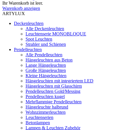
Ihr Warenkorb ist leer.
Warenkorb anzeigen
ARTYLUX
Deckenleuchten
Alle Deckenleuchten
Leuchtenserie MONOBLOQUE
Spot Leuchten
Strahler und Schienen
Pendelleuchten
Alle Pendelleuchten
Hängeleuchten aus Beton
Lange Hängeleuchten
Große Hängeleuchten
Kleine Hängeleuchten
Hängeleuchten mit integriertem LED
Hängeleuchten mit Glasschirm
Pendelleuchten Gold/Messing
Pendelleuchten kugel
Mehrflammige Pendelleuchten
Hängeleuchte halbrund
Wohnzimmerleuchten
Leuchtenserien
Betonlampen
Lampen & Leuchten Zubehör