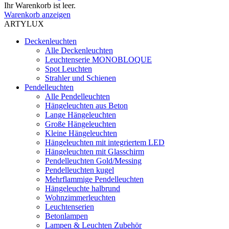
Ihr Warenkorb ist leer.
Warenkorb anzeigen
ARTYLUX
Deckenleuchten
Alle Deckenleuchten
Leuchtenserie MONOBLOQUE
Spot Leuchten
Strahler und Schienen
Pendelleuchten
Alle Pendelleuchten
Hängeleuchten aus Beton
Lange Hängeleuchten
Große Hängeleuchten
Kleine Hängeleuchten
Hängeleuchten mit integriertem LED
Hängeleuchten mit Glasschirm
Pendelleuchten Gold/Messing
Pendelleuchten kugel
Mehrflammige Pendelleuchten
Hängeleuchte halbrund
Wohnzimmerleuchten
Leuchtenserien
Betonlampen
Lampen & Leuchten Zubehör