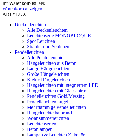
Ihr Warenkorb ist leer.
Warenkorb anzeigen
ARTYLUX
Deckenleuchten
Alle Deckenleuchten
Leuchtenserie MONOBLOQUE
Spot Leuchten
Strahler und Schienen
Pendelleuchten
Alle Pendelleuchten
Hängeleuchten aus Beton
Lange Hängeleuchten
Große Hängeleuchten
Kleine Hängeleuchten
Hängeleuchten mit integriertem LED
Hängeleuchten mit Glasschirm
Pendelleuchten Gold/Messing
Pendelleuchten kugel
Mehrflammige Pendelleuchten
Hängeleuchte halbrund
Wohnzimmerleuchten
Leuchtenserien
Betonlampen
Lampen & Leuchten Zubehör