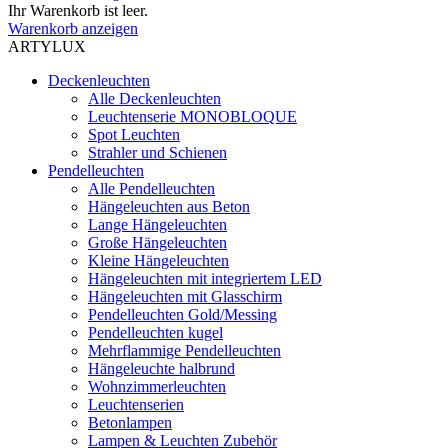
Ihr Warenkorb ist leer.
Warenkorb anzeigen
ARTYLUX
Deckenleuchten
Alle Deckenleuchten
Leuchtenserie MONOBLOQUE
Spot Leuchten
Strahler und Schienen
Pendelleuchten
Alle Pendelleuchten
Hängeleuchten aus Beton
Lange Hängeleuchten
Große Hängeleuchten
Kleine Hängeleuchten
Hängeleuchten mit integriertem LED
Hängeleuchten mit Glasschirm
Pendelleuchten Gold/Messing
Pendelleuchten kugel
Mehrflammige Pendelleuchten
Hängeleuchte halbrund
Wohnzimmerleuchten
Leuchtenserien
Betonlampen
Lampen & Leuchten Zubehör