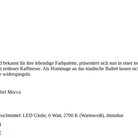
bekannt für ihre lebendige Farbpalette, präsentiert sich nun in einer
t zeitloser Raffinesse. Als Hommage an das triadische Ballett lassen si
 widerspiegeln.
abel Mocca
Leuchtmittel: LED Globe, 6 Watt, 2700 K (Warmweiß), dimmbar
l
!