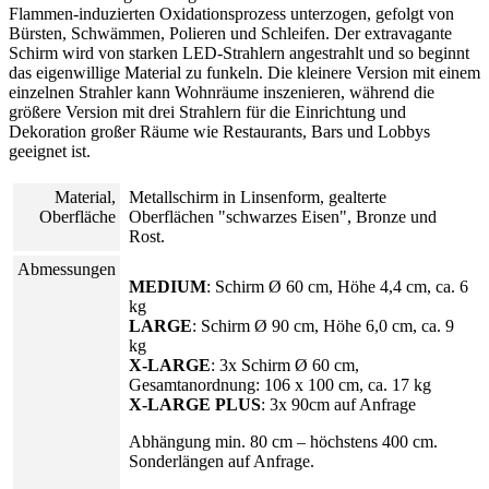
Flammen-induzierten Oxidationsprozess unterzogen, gefolgt von
Bürsten, Schwämmen, Polieren und Schleifen. Der extravagante
Schirm wird von starken LED-Strahlern angestrahlt und so beginnt
das eigenwillige Material zu funkeln. Die kleinere Version mit einem
einzelnen Strahler kann Wohnräume inszenieren, während die
größere Version mit drei Strahlern für die Einrichtung und
Dekoration großer Räume wie Restaurants, Bars und Lobbys
geeignet ist.
Material,
Metallschirm in Linsenform, gealterte
Oberfläche
Oberflächen "schwarzes Eisen", Bronze und
Rost.
Abmessungen
MEDIUM
: Schirm Ø 60 cm, Höhe 4,4 cm, ca. 6
kg
LARGE
: Schirm Ø 90 cm, Höhe 6,0 cm, ca. 9
kg
X-LARGE
: 3x Schirm Ø 60 cm,
Gesamtanordnung: 106 x 100 cm, ca. 17 kg
X-LARGE PLUS
: 3x 90cm auf Anfrage
Abhängung min. 80 cm – höchstens 400 cm.
Sonderlängen auf Anfrage.