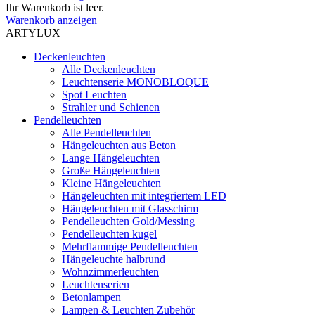
Ihr Warenkorb ist leer.
Warenkorb anzeigen
ARTYLUX
Deckenleuchten
Alle Deckenleuchten
Leuchtenserie MONOBLOQUE
Spot Leuchten
Strahler und Schienen
Pendelleuchten
Alle Pendelleuchten
Hängeleuchten aus Beton
Lange Hängeleuchten
Große Hängeleuchten
Kleine Hängeleuchten
Hängeleuchten mit integriertem LED
Hängeleuchten mit Glasschirm
Pendelleuchten Gold/Messing
Pendelleuchten kugel
Mehrflammige Pendelleuchten
Hängeleuchte halbrund
Wohnzimmerleuchten
Leuchtenserien
Betonlampen
Lampen & Leuchten Zubehör