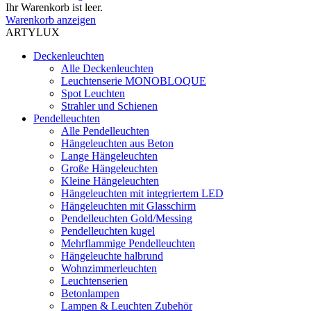
Ihr Warenkorb ist leer.
Warenkorb anzeigen
ARTYLUX
Deckenleuchten
Alle Deckenleuchten
Leuchtenserie MONOBLOQUE
Spot Leuchten
Strahler und Schienen
Pendelleuchten
Alle Pendelleuchten
Hängeleuchten aus Beton
Lange Hängeleuchten
Große Hängeleuchten
Kleine Hängeleuchten
Hängeleuchten mit integriertem LED
Hängeleuchten mit Glasschirm
Pendelleuchten Gold/Messing
Pendelleuchten kugel
Mehrflammige Pendelleuchten
Hängeleuchte halbrund
Wohnzimmerleuchten
Leuchtenserien
Betonlampen
Lampen & Leuchten Zubehör