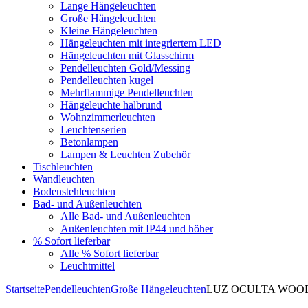
Lange Hängeleuchten
Große Hängeleuchten
Kleine Hängeleuchten
Hängeleuchten mit integriertem LED
Hängeleuchten mit Glasschirm
Pendelleuchten Gold/Messing
Pendelleuchten kugel
Mehrflammige Pendelleuchten
Hängeleuchte halbrund
Wohnzimmerleuchten
Leuchtenserien
Betonlampen
Lampen & Leuchten Zubehör
Tischleuchten
Wandleuchten
Bodenstehleuchten
Bad- und Außenleuchten
Alle Bad- und Außenleuchten
Außenleuchten mit IP44 und höher
% Sofort lieferbar
Alle % Sofort lieferbar
Leuchtmittel
Startseite
Pendelleuchten
Große Hängeleuchten
LUZ OCULTA WOOD Be