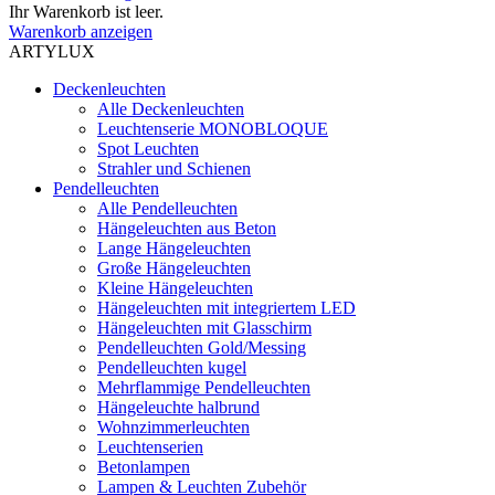
Ihr Warenkorb ist leer.
Warenkorb anzeigen
ARTYLUX
Deckenleuchten
Alle Deckenleuchten
Leuchtenserie MONOBLOQUE
Spot Leuchten
Strahler und Schienen
Pendelleuchten
Alle Pendelleuchten
Hängeleuchten aus Beton
Lange Hängeleuchten
Große Hängeleuchten
Kleine Hängeleuchten
Hängeleuchten mit integriertem LED
Hängeleuchten mit Glasschirm
Pendelleuchten Gold/Messing
Pendelleuchten kugel
Mehrflammige Pendelleuchten
Hängeleuchte halbrund
Wohnzimmerleuchten
Leuchtenserien
Betonlampen
Lampen & Leuchten Zubehör