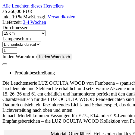
Alle Leuchten dieses Herstellers
ab
266,00 EUR
inkl. 19 % MwSt. zzgl.
Versandkosten
Lieferzeit:
3-4 Wochen
Durchmesser
Lampenschirm
In den Warenkorb
In den Warenkorb
Produktbeschreibung
Die Leuchtenserie LUZ OCULTA WOOD von Fambuena – spanischer Leuch
Tischleuchte und Stehleuchte erhältlich und setzt warme Akzente in
15, 26, 36 und 61 cm erhältlich und harmonieren perfekt mit den dun
Charakteristisch für die LUZ OCULTA WOOD Pendelleuchten sind die l
Dadurch entsteht ein faszinierendes Licht- und Schattenspiel, das d
Lichtverteilung nach oben und unten.
Je nach Modell kommen Fassungen für E27-, E14- oder G9-Leuchtmitt
Empfangsbereichen – die LUZ OCULTA WOOD Kollektion von Fambuena
Material, Oberflähce
Helles oder dunkles 