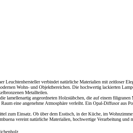
tenhersteller verbindet natürliche Materialien mit zeitloser Elegan
 modernen Wohn- und Objektbereichen. Die hochwertig lackierten Lamp
kelbronzenen Metallteilen.
amellenartig angeordneten Holzstäbchen, die auf einem filigranen Me
em Raum eine angenehme Atmosphäre verleiht. Ein Opal-Diffusor aus Pol
el zum Einsatz. Ob über dem Esstisch, in der Küche, im Wohnzimmer, 
 vereint natürliche Materialien, hochwertige Verarbeitung und mo
Eichenholz