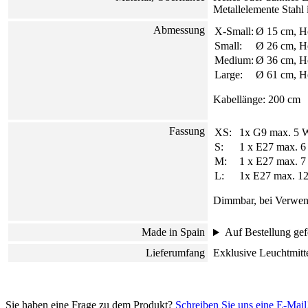
Metallelemente Stahl
Abmessung
X-Small:
Ø 15 cm, H
Small:
Ø 26 cm, H
Medium:
Ø 36 cm, H
Large:
Ø 61 cm, H
Kabellänge: 200 cm
Fassung
XS:
1x G9 max. 5
S:
1 x E27 max. 
M:
1 x E27 max. 
L:
1x E27 max. 
Dimmbar, bei Verwen
Made in Spain
Auf Bestellung gefe
Lieferumfang
Exklusive Leuchtmitt
Sie haben eine Frage zu dem Produkt?
Schreiben Sie uns eine E-Mail