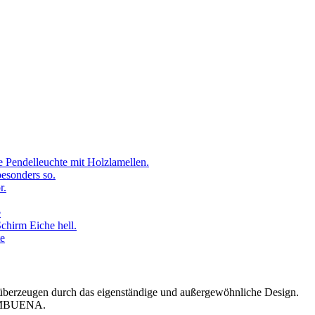
 Pendelleuchte mit Holzlamellen.
besonders so.
r.
e
chirm Eiche hell.
te
n überzeugen durch das eigenständige und außergewöhnliche Design.
 FAMBUENA.