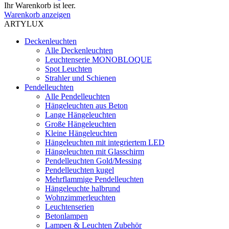
Ihr Warenkorb ist leer.
Warenkorb anzeigen
ARTYLUX
Deckenleuchten
Alle Deckenleuchten
Leuchtenserie MONOBLOQUE
Spot Leuchten
Strahler und Schienen
Pendelleuchten
Alle Pendelleuchten
Hängeleuchten aus Beton
Lange Hängeleuchten
Große Hängeleuchten
Kleine Hängeleuchten
Hängeleuchten mit integriertem LED
Hängeleuchten mit Glasschirm
Pendelleuchten Gold/Messing
Pendelleuchten kugel
Mehrflammige Pendelleuchten
Hängeleuchte halbrund
Wohnzimmerleuchten
Leuchtenserien
Betonlampen
Lampen & Leuchten Zubehör