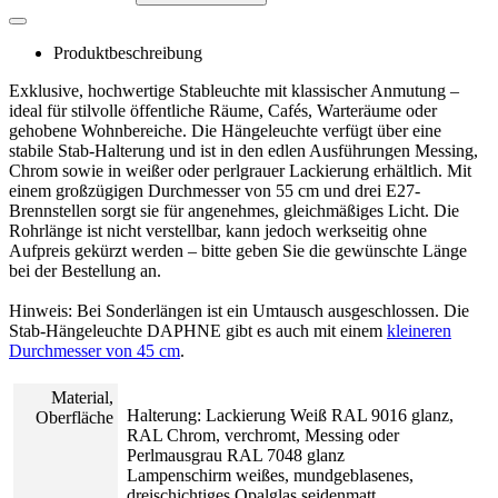
Produktbeschreibung
Exklusive, hochwertige Stableuchte mit klassischer Anmutung –
ideal für stilvolle öffentliche Räume, Cafés, Warteräume oder
gehobene Wohnbereiche. Die Hängeleuchte verfügt über eine
stabile Stab-Halterung und ist in den edlen Ausführungen Messing,
Chrom sowie in weißer oder perlgrauer Lackierung erhältlich. Mit
einem großzügigen Durchmesser von 55 cm und drei E27-
Brennstellen sorgt sie für angenehmes, gleichmäßiges Licht. Die
Rohrlänge ist nicht verstellbar, kann jedoch werkseitig ohne
Aufpreis gekürzt werden – bitte geben Sie die gewünschte Länge
bei der Bestellung an.
Hinweis: Bei Sonderlängen ist ein Umtausch ausgeschlossen. Die
Stab-Hängeleuchte DAPHNE gibt es auch mit einem
kleineren
Durchmesser von 45 cm
.
Material,
Halterung: Lackierung Weiß RAL 9016 glanz,
Oberfläche
RAL Chrom, verchromt, Messing oder
Perlmausgrau RAL 7048 glanz
Lampenschirm weißes, mundgeblasenes,
dreischichtiges Opalglas seidenmatt