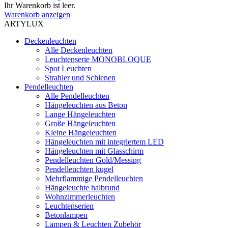
Ihr Warenkorb ist leer.
Warenkorb anzeigen
ARTYLUX
Deckenleuchten
Alle Deckenleuchten
Leuchtenserie MONOBLOQUE
Spot Leuchten
Strahler und Schienen
Pendelleuchten
Alle Pendelleuchten
Hängeleuchten aus Beton
Lange Hängeleuchten
Große Hängeleuchten
Kleine Hängeleuchten
Hängeleuchten mit integriertem LED
Hängeleuchten mit Glasschirm
Pendelleuchten Gold/Messing
Pendelleuchten kugel
Mehrflammige Pendelleuchten
Hängeleuchte halbrund
Wohnzimmerleuchten
Leuchtenserien
Betonlampen
Lampen & Leuchten Zubehör