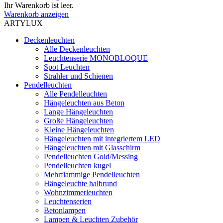
Ihr Warenkorb ist leer.
Warenkorb anzeigen
ARTYLUX
Deckenleuchten
Alle Deckenleuchten
Leuchtenserie MONOBLOQUE
Spot Leuchten
Strahler und Schienen
Pendelleuchten
Alle Pendelleuchten
Hängeleuchten aus Beton
Lange Hängeleuchten
Große Hängeleuchten
Kleine Hängeleuchten
Hängeleuchten mit integriertem LED
Hängeleuchten mit Glasschirm
Pendelleuchten Gold/Messing
Pendelleuchten kugel
Mehrflammige Pendelleuchten
Hängeleuchte halbrund
Wohnzimmerleuchten
Leuchtenserien
Betonlampen
Lampen & Leuchten Zubehör