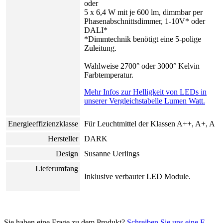
oder
5 x 6,4 W mit je 600 lm, dimmbar per
Phasenabschnittsdimmer, 1-10V* oder
DALI*
*Dimmtechnik benötigt eine 5-polige
Zuleitung.
Wahlweise 2700° oder 3000° Kelvin
Farbtemperatur.
Mehr Infos zur Helligkeit von LEDs in
unserer Vergleichstabelle Lumen Watt.
Energieeffizienzklasse
Für Leuchtmittel der Klassen A++, A+, A
Hersteller
DARK
Design
Susanne Uerlings
Lieferumfang
Inklusive verbauter LED Module.
Sie haben eine Frage zu dem Produkt?
Schreiben Sie uns eine E-