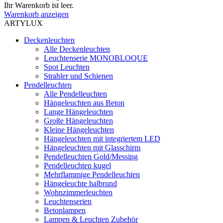
Ihr Warenkorb ist leer.
Warenkorb anzeigen
ARTYLUX
Deckenleuchten
Alle Deckenleuchten
Leuchtenserie MONOBLOQUE
Spot Leuchten
Strahler und Schienen
Pendelleuchten
Alle Pendelleuchten
Hängeleuchten aus Beton
Lange Hängeleuchten
Große Hängeleuchten
Kleine Hängeleuchten
Hängeleuchten mit integriertem LED
Hängeleuchten mit Glasschirm
Pendelleuchten Gold/Messing
Pendelleuchten kugel
Mehrflammige Pendelleuchten
Hängeleuchte halbrund
Wohnzimmerleuchten
Leuchtenserien
Betonlampen
Lampen & Leuchten Zubehör