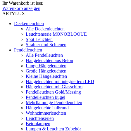
Ihr Warenkorb ist leer.
Warenkorb anzeigen
ARTYLUX
Deckenleuchten
Alle Deckenleuchten
Leuchtenserie MONOBLOQUE
Spot Leuchten
Strahler und Schienen
Pendelleuchten
Alle Pendelleuchten
Hängeleuchten aus Beton
Lange Hängeleuchten
Große Hängeleuchten
Kleine Hängeleuchten
Hängeleuchten mit integriertem LED
Hängeleuchten mit Glasschirm
Pendelleuchten Gold/Messing
Pendelleuchten kugel
Mehrflammige Pendelleuchten
Hängeleuchte halbrund
Wohnzimmerleuchten
Leuchtenserien
Betonlampen
Lampen & Leuchten Zubehör