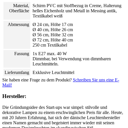
Material,
Schirm PVC mit Stoffbezug in Creme, Halterung
Oberfläche
helles Eichenholz und Metall in Messing antik,
Textilkabel weiß
Abmessung
Ø 24 cm, Höhe 17 cm
Ø 40 cm, Höhe 26 cm
Ø 56 cm, Höhe 32 cm
Ø 72 cm, Höhe 40 cm
250 cm Textilkabel
Fassung
1x E27 max. 40 W
Dimmbar, bei Verwendung von dimmbaren
Leuchtmitteln.
Lieferumfang
Exklusive Leuchtmittel
Sie haben eine Frage zu dem Produkt?
Schreiben Sie uns eine E-
Mail!
Hersteller:
Die Gründungsidee des Start-ups war simpel: stilvolle und
dekorative Lampen zu einem erschwinglichen Preis für alle. Heute,
mit 20 Jahren Erfahrung, hat sich der dänische Leuchtenhersteller
einen Namen gemacht und begeistert immer wieder mit seinen
modernen Designleuchten im skandinavischen Stil.