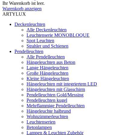
Ihr Warenkorb ist leer.
Warenkorb anzeigen
ARTYLUX
Deckenleuchten
Alle Deckenleuchten
Leuchtenserie MONOBLOQUE
Spot Leuchten
Strahler und Schienen
Pendelleuchten
Alle Pendelleuchten
Hängeleuchten aus Beton
Lange Hängeleuchten
Große Hängeleuchten
Kleine Hängeleuchten
Hängeleuchten mit integriertem LED
Hängeleuchten mit Glasschirm
Pendelleuchten Gold/Messing
Pendelleuchten kugel
Mehrflammige Pendelleuchten
Hängeleuchte halbrund
Wohnzimmerleuchten
Leuchtenserien
Betonlampen
Lampen & Leuchten Zubehör