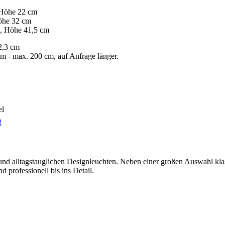
Höhe 22 cm
öhe 32 cm
 Höhe 41,5 cm
2,3 cm
 - max. 200 cm, auf Anfrage länger.
el
!
en und alltagstauglichen Designleuchten. Neben einer großen Auswahl k
 professionell bis ins Detail.