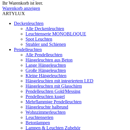
Ihr Warenkorb ist leer.
Warenkorb anzeigen
ARTYLUX
Deckenleuchten
Alle Deckenleuchten
Leuchtenserie MONOBLOQUE
Spot Leuchten
Strahler und Schienen
Pendelleuchten
Alle Pendelleuchten
Hängeleuchten aus Beton
Lange Hängeleuchten
Große Hängeleuchten
Kleine Hängeleuchten
Hängeleuchten mit integriertem LED
Hängeleuchten mit Glasschirm
Pendelleuchten Gold/Messing
Pendelleuchten kugel
Mehrflammige Pendelleuchten
Hängeleuchte halbrund
Wohnzimmerleuchten
Leuchtenserien
Betonlampen
Lampen & Leuchten Zubehör