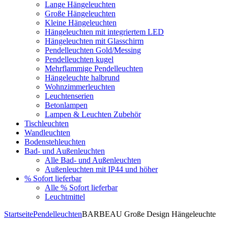
Lange Hängeleuchten
Große Hängeleuchten
Kleine Hängeleuchten
Hängeleuchten mit integriertem LED
Hängeleuchten mit Glasschirm
Pendelleuchten Gold/Messing
Pendelleuchten kugel
Mehrflammige Pendelleuchten
Hängeleuchte halbrund
Wohnzimmerleuchten
Leuchtenserien
Betonlampen
Lampen & Leuchten Zubehör
Tischleuchten
Wandleuchten
Bodenstehleuchten
Bad- und Außenleuchten
Alle Bad- und Außenleuchten
Außenleuchten mit IP44 und höher
% Sofort lieferbar
Alle % Sofort lieferbar
Leuchtmittel
Startseite
Pendelleuchten
BARBEAU Große Design Hängeleuchte