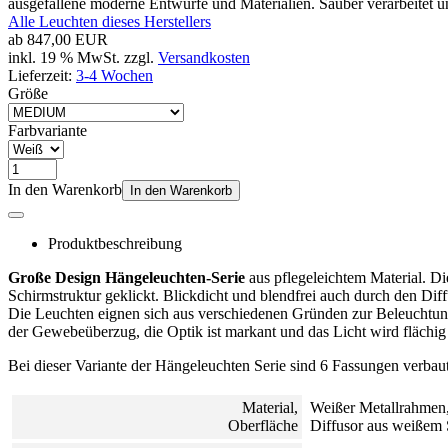
ausgefallene moderne Entwürfe und Materialien. Sauber verarbeitet und
Alle Leuchten dieses Herstellers
ab
847,00 EUR
inkl. 19 % MwSt. zzgl.
Versandkosten
Lieferzeit:
3-4 Wochen
Größe
Farbvariante
In den Warenkorb
In den Warenkorb
Produktbeschreibung
Große Design Hängeleuchten-Serie
aus pflegeleichtem Material. Die
Schirmstruktur geklickt. Blickdicht und blendfrei auch durch den D
Die Leuchten eignen sich aus verschiedenen Gründen zur Beleuchtung
der Gewebeüberzug, die Optik ist markant und das Licht wird flächig 
Bei dieser Variante der Hängeleuchten Serie sind 6 Fassungen verbaut
Material,
Weißer Metallrahmen,
Oberfläche
Diffusor aus weißem 