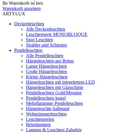
Ihr Warenkorb ist leer.
Warenkorb anzeigen
ARTYLUX
Deckenleuchten
Alle Deckenleuchten
Leuchtenserie MONOBLOQUE
Spot Leuchten
Strahler und Schienen
Pendelleuchten
Alle Pendelleuchten
Hängeleuchten aus Beton
Lange Hängeleuchten
Große Hängeleuchten
Kleine Hängeleuchten
Hängeleuchten mit integriertem LED
Hängeleuchten mit Glasschirm
Pendelleuchten Gold/Messing
Pendelleuchten kugel
Mehrflammige Pendelleuchten
Hängeleuchte halbrund
Wohnzimmerleuchten
Leuchtenserien
Betonlampen
Lampen & Leuchten Zubehör