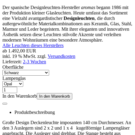
Der spanische Designleuchten-Hersteller
aromas
begann 1986 mit
der Produktion kleiner Glasleuchten. Heute umfasst das Sortiment
eine Vielzahl avantgardistischer
Designleuchten
, die durch
außergewöhnliche Materialkombinationen aus Keramik, Glas, Stahl,
Marmor und Leder begeistern. Mit ihrer eleganten und innovativen
Ästhetik setzen diese Leuchten stilvolle Akzente und verleihen
modernen Wohnräumen eine besondere Atmosphäre.
Alle Leuchten dieses Herstellers
ab
1.492,00 EUR
inkl. 19 % MwSt. zzgl.
Versandkosten
Lieferzeit:
2-3 Wochen
Oberfläche
Lampenglas
In den Warenkorb
In den Warenkorb
Produktbeschreibung
Große Design Deckenleuchte imposanten 140 cm Durchmesser. An
den 3 Auslegern sind 2 x 2 und 1 x 4 kugelförmige Lampengläser
angebracht. Die Ausleger sind drehbar. Die Stange besteht aus