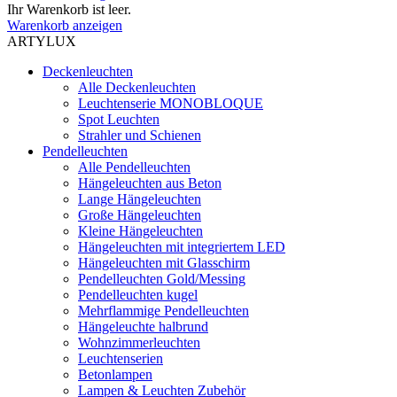
Ihr Warenkorb ist leer.
Warenkorb anzeigen
ARTYLUX
Deckenleuchten
Alle Deckenleuchten
Leuchtenserie MONOBLOQUE
Spot Leuchten
Strahler und Schienen
Pendelleuchten
Alle Pendelleuchten
Hängeleuchten aus Beton
Lange Hängeleuchten
Große Hängeleuchten
Kleine Hängeleuchten
Hängeleuchten mit integriertem LED
Hängeleuchten mit Glasschirm
Pendelleuchten Gold/Messing
Pendelleuchten kugel
Mehrflammige Pendelleuchten
Hängeleuchte halbrund
Wohnzimmerleuchten
Leuchtenserien
Betonlampen
Lampen & Leuchten Zubehör