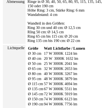
Abmessung
Ringe in Ø 30, 40, 50, 65, 80, 95, 115, 135, 145,
150 oder 190 cm
Höhe Ring: 3 cm, Stärke Ring: 6 mm
Wandabstand: 4 cm
Wandteil in den Größen:
Ring 30 cm und 40 cm: Ø 12,5 cm
RIng 50 cm: Ø 14,5 cm
Ring 65 cm bis 115 cm: Ø 20 cm
Ring 135 cm bis 190 cm: Ø 22 cm
Lichtquelle
Größe
Watt
Lichtfarbe / Lumen
Ø 30 cm
17 W
3000K 1224 lm
Ø 40 cm
20 W
3000K 1632 lm
Ø 50 cm
25 W
3000K 2041 lm
Ø 65 cm
32 W
3000K 2653 lm
Ø 80 cm
40 W
3000K 3267 lm
Ø 95 cm
48 W
3000K 3879 lm
Ø 115 cm
57 W
3000K 4694 lm
Ø 135 cm
67 W
3000K 5511 lm
Ø 145 cm
72 W
3000K 5919 lm
Ø 150 cm
74 W
3000K 6123 lm
Ø 190 cm
94 W
3000K 7756 lm