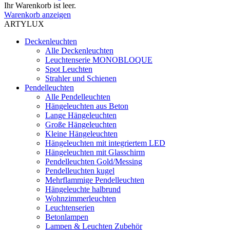
Ihr Warenkorb ist leer.
Warenkorb anzeigen
ARTYLUX
Deckenleuchten
Alle Deckenleuchten
Leuchtenserie MONOBLOQUE
Spot Leuchten
Strahler und Schienen
Pendelleuchten
Alle Pendelleuchten
Hängeleuchten aus Beton
Lange Hängeleuchten
Große Hängeleuchten
Kleine Hängeleuchten
Hängeleuchten mit integriertem LED
Hängeleuchten mit Glasschirm
Pendelleuchten Gold/Messing
Pendelleuchten kugel
Mehrflammige Pendelleuchten
Hängeleuchte halbrund
Wohnzimmerleuchten
Leuchtenserien
Betonlampen
Lampen & Leuchten Zubehör