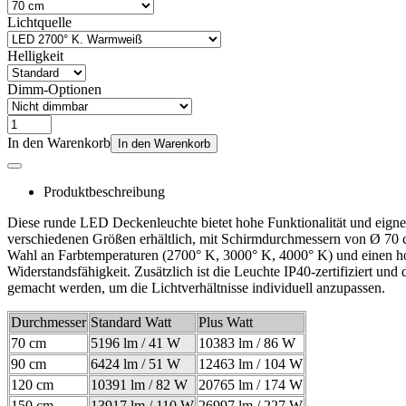
Lichtquelle
Helligkeit
Dimm-Optionen
In den Warenkorb
In den Warenkorb
Produktbeschreibung
Diese runde LED Deckenleuchte bietet hohe Funktionalität und eignet
verschiedenen Größen erhältlich, mit Schirmdurchmessern von Ø 70 c
Wahl an Farbtemperaturen (2700° K, 3000° K, 4000° K) und einen hohe
Widerstandsfähigkeit. Zusätzlich ist die Leuchte IP40-zertifiziert u
gemacht werden, um die Lichtverhältnisse individuell anzupassen.
Durchmesser
Standard Watt
Plus Watt
70 cm
5196 lm / 41 W
10383 lm / 86 W
90 cm
6424 lm / 51 W
12463 lm / 104 W
120 cm
10391 lm / 82 W
20765 lm / 174 W
150 cm
13917 lm / 110 W
26997 lm / 227 W