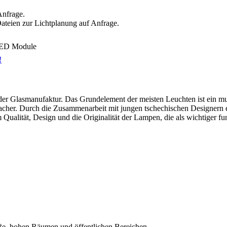
Anfrage.
eien zur Lichtplanung auf Anfrage.
 LED Module
!
t der Glasmanufaktur. Das Grundelement der meisten Leuchten ist ein mu
acher. Durch die Zusammenarbeit mit jungen tschechischen Designern e
 Qualität, Design und die Originalität der Lampen, die als wichtiger fun
e, hohen Räumen und öffentlichen Bereichen.