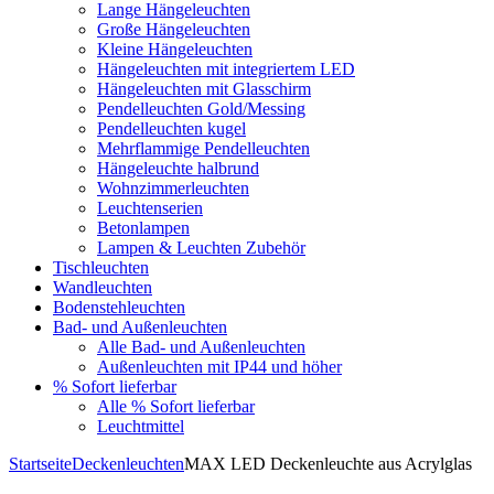
Lange Hängeleuchten
Große Hängeleuchten
Kleine Hängeleuchten
Hängeleuchten mit integriertem LED
Hängeleuchten mit Glasschirm
Pendelleuchten Gold/Messing
Pendelleuchten kugel
Mehrflammige Pendelleuchten
Hängeleuchte halbrund
Wohnzimmerleuchten
Leuchtenserien
Betonlampen
Lampen & Leuchten Zubehör
Tischleuchten
Wandleuchten
Bodenstehleuchten
Bad- und Außenleuchten
Alle Bad- und Außenleuchten
Außenleuchten mit IP44 und höher
% Sofort lieferbar
Alle % Sofort lieferbar
Leuchtmittel
Startseite
Deckenleuchten
MAX LED Deckenleuchte aus Acrylglas