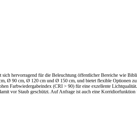
 sich hervorragend für die Beleuchtung öffentlicher Bereiche wie Bibl
m, Ø 90 cm, Ø 120 cm und Ø 150 cm, und bietet flexible Optionen zur 
n Farbwiedergabeindex (CRI > 90) für eine exzellente Lichtqualität. 
nd damit vor Staub geschützt. Auf Anfrage ist auch eine Korridiorfunkt