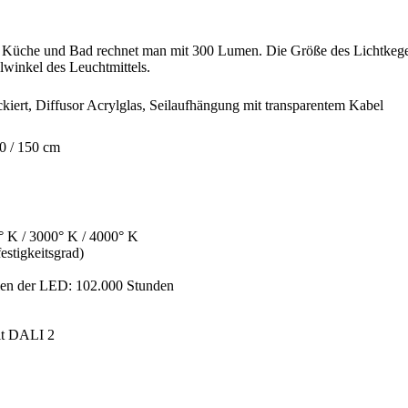
 Küche und Bad rechnet man mit 300 Lumen. Die Größe des Lichtkegels
lwinkel des Leuchtmittels.
kiert
, Diffusor
Acrylglas, Seilaufhängung mit transparentem Kabel
20 / 150 cm
° K / 3000° K / 4000° K
stigkeitsgrad)
en der LED: 102.000 Stunden
it DALI 2