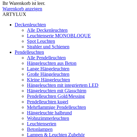
Ihr Warenkorb ist leer.
Warenkorb anzeigen
ARTYLUX
Deckenleuchten
Alle Deckenleuchten
Leuchtenserie MONOBLOQUE
Spot Leuchten
Strahler und Schienen
Pendelleuchten
Alle Pendelleuchten
Hängeleuchten aus Beton
Lange Hängeleuchten
Große Hängeleuchten
Kleine Hängeleuchten
Hängeleuchten mit integriertem LED
Hängeleuchten mit Glasschirm
Pendelleuchten Gold/Messing
Pendelleuchten kugel
Mehrflammige Pendelleuchten
Hängeleuchte halbrund
Wohnzimmerleuchten
Leuchtenserien
Betonlampen
Lampen & Leuchten Zubehör