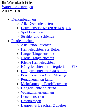
Ihr Warenkorb ist leer.
Warenkorb anzeigen
ARTYLUX
Deckenleuchten
Alle Deckenleuchten
Leuchtenserie MONOBLOQUE
Spot Leuchten
Strahler und Schienen
Pendelleuchten
Alle Pendelleuchten
Hängeleuchten aus Beton
Lange Hängeleuchten
Große Hängeleuchten
Kleine Hängeleuchten
Hängeleuchten mit integriertem LED
Hängeleuchten mit Glasschirm
Pendelleuchten Gold/Messing
Pendelleuchten kugel
Mehrflammige Pendelleuchten
Hängeleuchte halbrund
Wohnzimmerleuchten
Leuchtenserien
Betonlampen
Lampen & Leuchten Zubehör