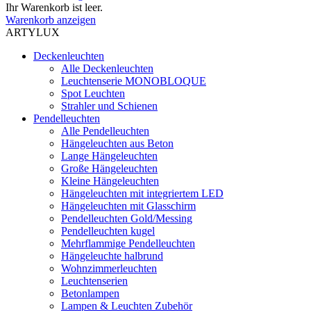
Ihr Warenkorb ist leer.
Warenkorb anzeigen
ARTYLUX
Deckenleuchten
Alle Deckenleuchten
Leuchtenserie MONOBLOQUE
Spot Leuchten
Strahler und Schienen
Pendelleuchten
Alle Pendelleuchten
Hängeleuchten aus Beton
Lange Hängeleuchten
Große Hängeleuchten
Kleine Hängeleuchten
Hängeleuchten mit integriertem LED
Hängeleuchten mit Glasschirm
Pendelleuchten Gold/Messing
Pendelleuchten kugel
Mehrflammige Pendelleuchten
Hängeleuchte halbrund
Wohnzimmerleuchten
Leuchtenserien
Betonlampen
Lampen & Leuchten Zubehör